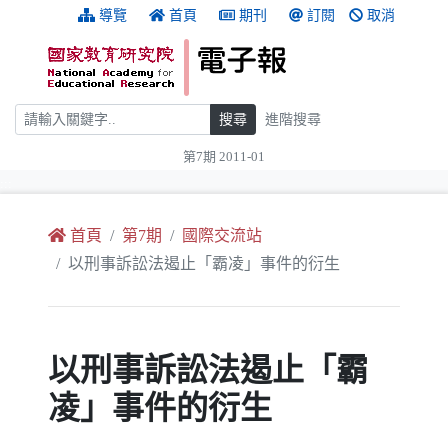
跳到主要內容
:::
導覽
首頁
期刊
訂閱
取消
搜尋
搜尋
進階搜尋
第7期 2011-01
:::
首頁
第7期
國際交流站
以刑事訴訟法遏止「霸凌」事件的衍生
以刑事訴訟法遏止「霸
凌」事件的衍生