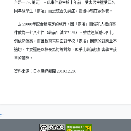
台幣一五○萬元）。此事件發生於十年前，受害男生遭受四名
同年級學生「霸凌」而患統合失調症，最後中輟在家休養。
去
(2009)
年配合新規定的施行，因「霸凌」而侵犯人權的事
件數為一七八七件（較前年減少
7.1%
）。雖然連續減少但比
例依然偏高，而且教育當局面對學校「霸凌」問題的對應並不
適切，主要還是以校長為討論對象，似乎比較漠視加害學生孩
童的輔導。
資料來源：日本產經新聞
2010.12.20.
:::