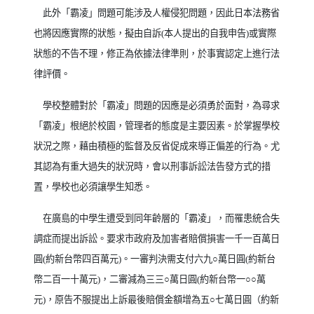
此外「霸凌」問題可能涉及人權侵犯問題，因此日本法務省
也將因應實際的狀態，擬由自訴
(
本人提出的自我申告
)
或實際
狀態的不告不理，修正為依據法律準則，於事實認定上進行法
律評價。
學校整體對於「霸凌」問題的因應是必須勇於面對，為尋求
「霸凌」根絕於校園，管理者的態度是主要因素。於掌握學校
狀況之際，藉由積極的監督及反省促成來導正偏差的行為。尤
其認為有重大過失的狀況時，會以刑事訴訟法告發方式的措
置，學校也必須讓學生知悉。
在廣島的中學生遭受到同年齡層的「霸凌」，而罹患統合失
調症而提出訴訟。要求市政府及加害者賠償損害一千一百萬日
圓
(
約新台幣四百萬元
)
。一審判決需支付六九○萬日圓
(
約新台
幣二百一十萬元
)
，二審減為三三○萬日圓
(
約新台幣一○○萬
元
)
，原告不服提出上訴最後賠償金額增為五○七萬日圓（約新