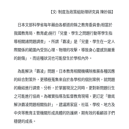
【文
/
制度及政策組助理研究員 陳妙娟】
日本文部科學省每年藉由各都道府縣之教育委員會
(
相當於
我國教育局、教育處
)
施行「兒童、學生之問題行動等學生指
導相關諸問題調查」。所謂「霸凌」是「兒童、學生在一定人
際關係的範圍內受到心理、物理的攻擊，導致身心靈感到嚴重
的創傷」，而這種狀況也可能發生於學校內外。
為能解決「霸凌」問題，日本教育相關機構除推展各種因應
的綜合對策外，更積極蒐集來自於各學校的個別案例，就問題
的癥結進行調查、分析，於掌握現況之同時，更對新問題衍生
之可能進行協商。為確實指導及監督教育現場，更訂定「徹底
解決霸凌問題相關指針」，建議將家庭、社區、學校、地方及
中央等教育主管機關形成具體的防護網，期有效的看顧孩子們
穩健的成長。