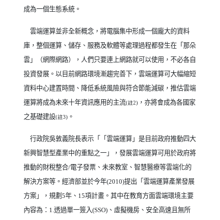
成為一個生態系統。
雲端運算並非全新概念，將電腦集中形成一個龐大的資料
庫，整個運算、儲存、服務及軟體等處理過程都發生在「那朵
雲」（網際網路），人們只要連上網路就可以使用，不必各自
投資發展。以目前網路環境漸趨完善下，雲端運算可大幅縮短
資料中心建置時間、降低系統風險與符合節能減碳，推估雲端
運算將成為未來十年資訊應用的主流
，亦將會成為各國家
(
註
2)
之基礎建設
。
(
註
3)
行政院吳敦義院長表示「「雲端運算」是目前政府推動四大
新興智慧型產業中的重點之一」，發展雲端運算可用於政府將
推動的財稅整合
/
電子發票、未來教室、智慧醫療等雲端化的
解決方案等。經濟部並於今年
(2010)
提出「雲端運算產業發展
方案」，規劃
5
年、
15
項計畫。其中在教育方面雲端環境主要
內容為：
1.
透過單一簽入
(SSO)
、虛擬機房、安全高速且無所