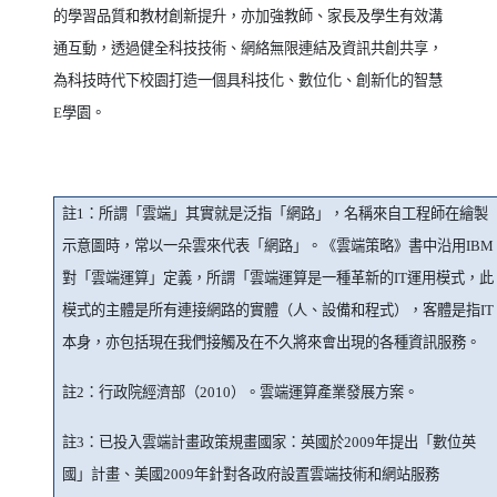
的學習品質和教材創新提升，亦加強教師、家長及學生有效溝
通互動，透過健全科技技術、網絡無限連結及資訊共創共享，
為科技時代下校園打造一個具科技化、數位化、創新化的智慧
E
學園。
註
1
：所謂「雲端」其實就是泛指「網路」，名稱來自工程師在繪製
示意圖時，常以一朵雲來代表「網路」。《雲端策略》書中沿用
IBM
對「雲端運算」定義，所謂「雲端運算是一種革新的
IT
運用模式，此
模式的主體是所有連接網路的實體（人、設備和程式），客體是指
IT
本身，亦包括現在我們接觸及在不久將來會出現的各種資訊服務。
註
2
：行政院經濟部（
2010
）。雲端運算產業發展方案。
註
3
：已投入雲端計畫政策規畫國家：英國於
2009
年提出「數位英
國」計畫、美國
2009
年針對各政府設置雲端技術和網站服務