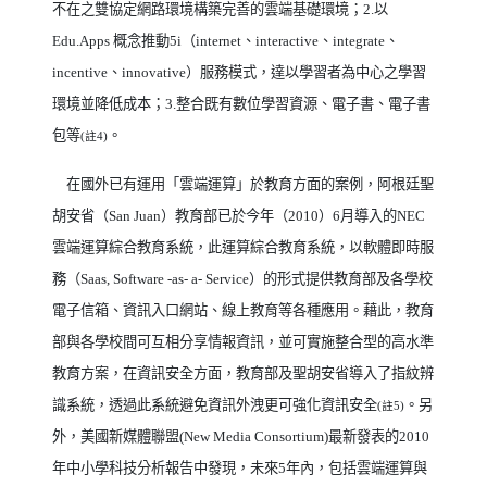
不在之雙協定網路環境構築完善的雲端基礎環境；
2.
以
Edu.Apps
概念推動
5i
（
internet
、
interactive
、
integrate
、
incentive
、
innovative
）服務模式，達以學習者為中心之學習
環境並降低成本；
3.
整合既有數位學習資源、電子書、電子書
包等
。
(
註
4)
在國外已有運用「雲端運算」於教育方面的案例，阿根廷聖
胡安省（
San Juan
）教育部已於今年（
2010
）
6
月導入的
NEC
雲端運算綜合教育系統，此運算綜合教育系統，以軟體即時服
務（
Saas, Software -as- a- Service
）的形式提供教育部及各學校
電子信箱、資訊入口網站、線上教育等各種應用。藉此，教育
部與各學校間可互相分享情報資訊，並可實施整合型的高水準
教育方案，在資訊安全方面，教育部及聖胡安省導入了指紋辨
識系統，透過此系統避免資訊外洩更可強化資訊安全
。另
(
註
5)
外，美國新媒體聯盟
(New Media Consortium)
最新發表的
2010
年中小學科技分析報告中發現，未來
5
年內，包括雲端運算與