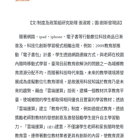
【文
/
制度及政策組研究助理
張淑姬；
圖
/
創新發現誌
】
隨著網路、
ipad
、
iphone
、電子書等行動數位科技商品日漸
普及，科技化創新學習模式相繼出現，例如：
2009
教育部推
動「電子書包」計畫，學生透過網路連線方式，與老師在校園
內隨時移動式學習。臺灣目前教育欲解決的問題之一為城鄉教
育資源分配不均，而隨著科技時代來臨，未來的教學環境將發
展成為虛擬數位化教育環境，是故運用科技知識於教育乃是未
來的趨勢。藉由「雲端運算」技術，建構一個教材共享教育平
臺，使城鄉間的學生都取得相同優良且豐富的學習教材；透過
「雲端運算」建立「教育代幣」制度，例如遊戲式教育，透過
獎勵老師對教材的發想創意及激發鼓勵學生提升自主學習動
力。「雲端運算」
建置，不僅讓學生老師和家長隨時使用
(
註
1)
教育雲，連帶著數位教材業者更具有創新的內容，使教育資源