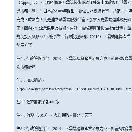
（
Apps.gov
）、中國引進
IBM
雲端技術並於江蘇建中國政府用「雲計
算服務平臺」、日本於
2009
年提出「數位日本創造計畫」預定
2015
完成、歐盟方面則是建立歐雲端服務平臺、加拿大是雲端運算領先國
家，國內
67%
企業採用此技術、南韓「雲端運算活化性綜合計畫」並
規劃投入
8
項
SaaS
示範事業。行政院經濟部（
2010
）。雲端運算產業
發展方案
註
4
：行政院經濟部（
2010
）。雲端運算產業發展方案。計畫
8
教育
端服務計畫
註
5
：
NEC
網站，
http://www.nec.com.tw/news/press/2010/2010070601/2010070601.htm
註
6
：教育部電子報
408
期
註
7
：陳瀅（
2010
）。雲端策略。臺北：天下
註
8
：行政院經濟部（
2010
）。雲端運算產業發展方案。計畫
8
教育