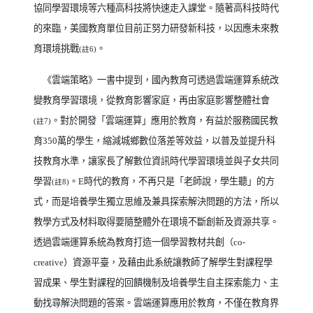
協同學習環境等六種高科技將快速走入課堂。隨著高科技時代
的來臨，美國教育單位目前正努力研發新科技，以因應未來教
育環境挑戰
。
(
註
6)
《雲端策略》一書中提到，國內教育可透過雲端運算系統改
變教育學習環境，從教育影響家庭，再由家庭影響整體社會
。對於開發「雲端運算」應用於教育，有益於服務國民教
(
註
7)
育
350
萬的學生，縮減城鄉數位落差等效益，以普及並提升科
技教育水準，讓家長了解數位資訊時代學習環境並與子女共同
學習
。
E
時代的教育，不再只是「老師說，學生聽」的方
(
註
8)
式，而是培養學生獨立思維及兼具探索解決問題的方法，所以
教學方式及材料取得要隨整體外在環境不斷創新及資源共享。
透過雲端運算系統為教育打造一個學習教材共創（
co-
creative
）資源平臺，及藉由此系統讓教師了解學生對課程學
習成果、學生對課程的回饋機制及培養學生自主探索能力、主
動找尋解決問題的答案。雲端運算應用於教育，不僅在教育界