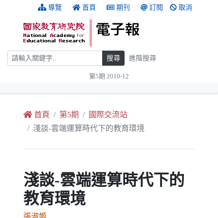
跳到主要內容
:::
導覽
首頁
期刊
訂閱
取消
搜尋
搜尋
進階搜尋
第5期 2010-12
:::
首頁
第5期
國際交流站
淺談-雲端運算時代下的教育環境
淺談-雲端運算時代下的
教育環境
張淑姬