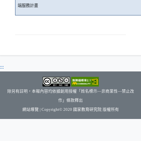
端服務計畫
:::
除另有註明，本報內容均依據創用授權「姓名標示—非商業性—禁止改
作」條款釋出
（另開新視窗）
網站導覽
| Copyright© 2020
國家教育研究院
版權所有