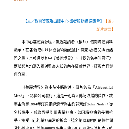
【文／教育資源及出版中心
-
讀者服務組 周素哖】
【圖／
影片封面】
本中心媒體資源區，就近期讀者（教師）借閱流通資料
顯示，在各領域中以休閒藝術類
戲劇、電影
為借閱排行熱
(
)
門之最。本報導以其中《美麗境界》、《我的名字叫可汗》
兩部影片均深入探討難為人知的內在情感世界，精彩內容與
您分享：
《美麗境界》為本院外購影片，原片名為「
A Beautiful
」，影傑公司發行，這是一則真人傳記改編的佳作，故
Mind
事主角是
年諾貝爾經濟學得主約翰奈許
，從
1994
(John Nash)
名校學生、成為教授到罹患精神病，曾因精神病的長期抗
爭，接受自己的精神異常的折磨，這名絕頂聰明但是個性偏
激的傑出青年曾經是問題學生。他不但和同學無法相處，時