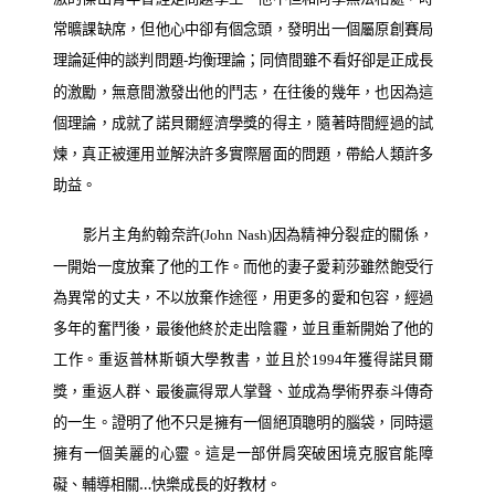
常曠課缺席，但他心中卻有個念頭，發明出一個屬原創賽局
理論延伸的談判問題
均衡理論；同儕間雖不看好卻是正成長
-
的激勵，無意間激發出他的鬥志，在往後的幾年，也因為這
個理論，成就了諾貝爾經濟學獎的得主，隨著時間經過的試
煉，真正被運用並解決許多實際層面的問題，帶給人類許多
助益。
影片主角約翰奈許
因為精神分裂症的關係，
(John Nash)
一開始一度放棄了他的工作。而他的妻子愛莉莎雖然飽受行
為異常的丈夫，不以放棄作途徑，用更多的愛和包容，經過
多年的奮鬥後，最後他終於走出陰霾，並且重新開始了他的
工作。重返普林斯頓大學教書，並且於
年獲得諾貝爾
1994
獎，重返人群、最後贏得眾人掌聲、並成為學術界泰斗傳奇
的一生。證明了他不只是擁有一個絕頂聰明的腦袋，同時還
擁有一個美麗的心靈。這是一部併肩突破困境克服官能障
礙、輔導相關…快樂成長的好教材。