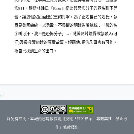
怖
，穆斯林姓氏『
』從此與恐怖分子的罪名劃下等
911
Khan
號，讓這個家庭面臨沉重的打擊，為了正名自己的姓氏，執
意見美國總統，以勇敢、不畏懼的明確告訴總統：「我的名
字叫可汗，我不是恐怖分子」…，隨著影片觀賞帶您融入
可
(
汗
漫長救贖旅途的真實故事。傾聽他
相信凡事皆有可能
，
)
:
為自己找到生命的出口。
:::
除另有註明，本報內容均依據創用授權「姓名標示—非商業性—禁止改
作」條款釋出