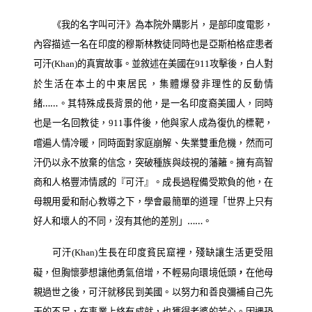
《我的名字叫可汗》為本院外購影片，是部印度電影，
內容描述一名在印度的穆斯林教徒同時也是亞斯柏格症患者
可汗
的真實故事。並敘述在美國在
攻擊後，白人對
(Khan)
911
於生活在本土的中東居民，集體爆發非理性的反動情
緒……。其特殊成長背景的他，是一名印度裔美國人，同時
也是一名回教徒，
事件後，他與家人成為復仇的標靶，
911
嚐遍人情冷暖，同時面對家庭崩解、失業雙重危機，然而可
汗仍以永不放棄的信念，突破種族與歧視的藩籬。擁有高智
商和人格豐沛情感的『可汗』。成長過程備受欺負的他，在
母親用愛和耐心教導之下，學會最簡單的道理「世界上只有
好人和壞人的不同，沒有其他的差別」……。
可汗
生長在印度貧民窟裡，殘缺讓生活更受阻
(Khan)
礙，但胸懷夢想讓他勇氣倍增，不輕易向環境低頭
，
在他
母
親過世之後，可汗就移民到美國。以努力和善良彌補自己先
天的不足，在事業上終有成就，也獲得老婆的芳心。因遇恐