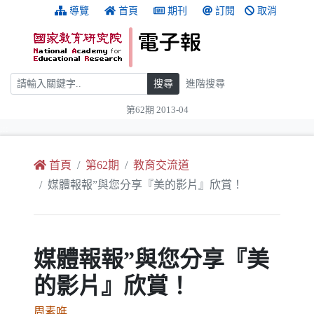
跳到主要內容
:::
導覽
首頁
期刊
訂閱
取消
搜尋
搜尋
進階搜尋
第62期 2013-04
:::
首頁
第62期
教育交流道
媒體報報”與您分享『美的影片』欣賞！
媒體報報”與您分享『美
的影片』欣賞！
周素哖