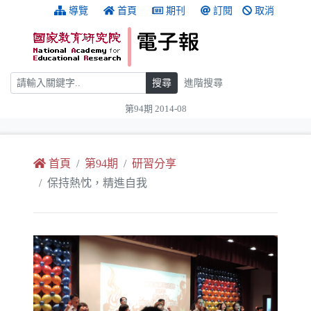
跳到主要內容
:::
導覽
首頁
期刊
訂閱
取消
搜尋
搜尋
進階搜尋
第94期 2014-08
:::
首頁
第94期
研習分享
保持熱忱，精進自我