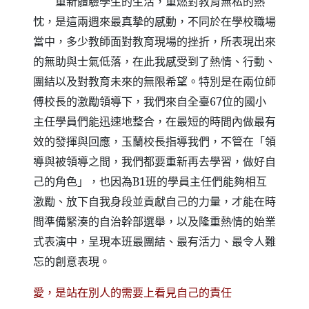
重新體驗學生的生活，重燃對教育無私的熱
忱，是這兩週來最真摯的感動，不同於在學校職場
當中，多少教師面對教育現場的挫折，所表現出來
的無助與士氣低落，在此我感受到了熱情、行動、
團結以及對教育未來的無限希望。特別是在兩位師
傅校長的激勵領導下，我們來自全臺
67
位的國小
主任學員們能迅速地整合，在最短的時間內做最有
效的發揮與回應，玉蘭校長指導我們，不管在「領
導與被領導之間，我們都要重新再去學習，做好自
己的角色」，也因為
B1
班的學員主任們能夠相互
激勵、放下自我身段並貢獻自己的力量，才能在時
間準備緊湊的自治幹部選舉，以及隆重熱情的始業
式表演中，呈現本班最團結、最有活力、最令人難
忘的創意表現。
愛，是站在別人的需要上看見自己的責任