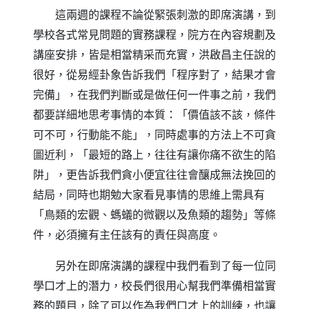
這兩週的課程不論從緊張刺激的即席演講，到
學校各式常見問題的實務課程，院方在內容規劃及
講座安排，皆是相當精采而充實，洪啟昌主任說的
很好，從易經卦象告訴我們「程序對了，結果才會
完備」，在我們判斷或是做任何一件事之前，我們
都要詳細地思考事情的本質：「價值該不該，條件
可不可，行動能不能」，同時處事的方法上不可貪
圖近利，「最短的路上，往往有讓你痛不欲生的陷
阱」，更告訴我們貪小便宜往往會釀成無法挽回的
結局，同時也期勉大家看見事情的思維上需具有
「鳥類的宏觀、螞蟻的微觀以及魚類的趨勢」等條
件，必須擁有主任該有的責任與高度。
另外在即席演講的課程中我們看到了每一位同
學口才上的潛力，校長們很用心幫我們準備相當實
務的題目，除了可以作為我們口才上的訓練，也讓