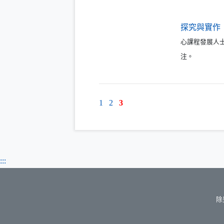
探究與實作
心課程發展人
注。
1
2
3
:::
除