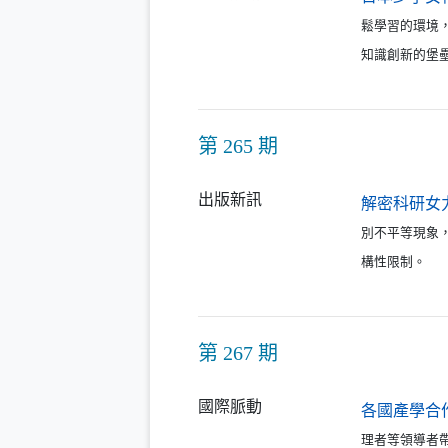
鬆學習的環境
知識創新的堡
第 265 期
出版新訊
解密科研女
別不平等現象
構性限制。
第 267 期
國際脈動
各國產學合
理者等領導者