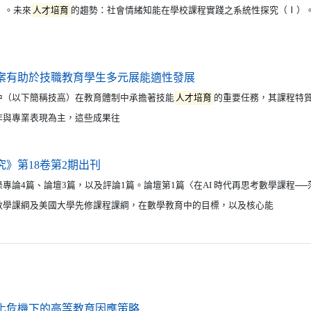
4）。未來
人才培育
的趨勢：社會情緒知能在學校課程實踐之系統性探究（Ⅰ）
（另開新視窗）
案有助於技職教育學生多元展能適性發展
以下簡稱技高）在教育體制中承擔著技能
人才培育
的重要任務，其課程特
作與專業表現為主，這些成果往
（另開新視窗）
》第18卷第2期出刊
4篇、論壇3篇，以及評論1篇。論壇第1篇〈在AI 時代再思考數學課程──
數學課綱及美國大學先修課程課綱，在數學教育中的目標，以及核心能
（另開新視窗）
化危機下的高等教育因應策略