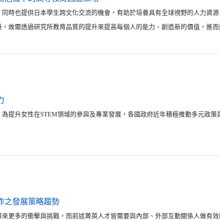
，同時也提供日本學生跨文化交流的機會，有助於培養具有全球視野的人力資源
壘，故需透過研究所教育品質的提升來提高每個人的能力、創造新的價值，進而
（另開新視窗）
力
，為提升女性在STEM領域的參與及專業發展，各國政府近年積極推動多元政策
（另開新視窗）
作之發展策略趨勢
帶來更多的衝擊與挑戰，而前述菁英人才皆需要與內部、外部互動關係人做有效