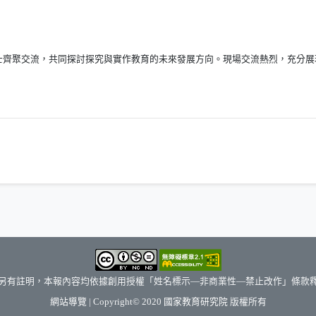
（另開新視窗）
士齊聚交流，共同探討探究與實作教育的未來發展方向。現場交流熱烈，充分展
另有註明，本報內容均依據創用授權「姓名標示—非商業性—禁止改作」條款
（另開新視窗）
網站導覽
| Copyright© 2020
國家教育研究院
版權所有