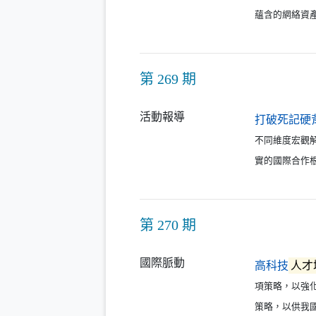
蘊含的網絡資
第 269 期
活動報導
打破死記硬
不同維度宏觀
實的國際合作
第 270 期
國際脈動
高科技
人才
項策略，以強
策略，以供我