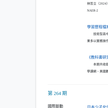
林哲立（202
NAER-2
學習歷程檔
技術型高中（
果多以實務操
《教科書研究
本期共收錄專論
學課綱、美國
第 264 期
國際脈動
日本少子女