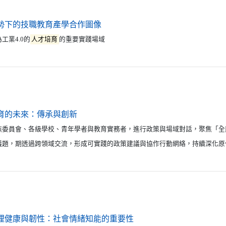
（另開新視窗）
勢下的技職教育產學合作圖像
工業4.0的
人才培育
的重要實踐場域
（另開新視窗）
育的未來：傳承與創新
族委員會、各級學校、青年學者與教育實務者，進行政策與場域對話，聚焦「全
議題，期透過跨領域交流，形成可實踐的政策建議與協作行動網絡，持續深化原
（另開新視窗）
理健康與韌性：社會情緒知能的重要性