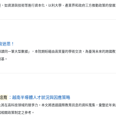
產，如資源與技術等進行資本化，以利大學、產業界和政府三方推動政策的發展
（另開新視窗）
背迷思！
解讀同一筆大型數據」，本院期盼藉由高質量的學術交流，為臺灣未來的跨國教
根基。
（另開新視窗）
培育
：越南半導體人才狀況與因應策略
化其在高科技領域的競爭力。本文將透過國際教育訊息的資料蒐集，彙整近年來
國相關政策制定之參考。