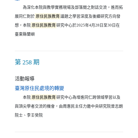
為深化本院與教學實務現場及部落間之對話交流，進而拓
展同仁對於
原住民族教育
議題之學習深度及後續研究方向發
想，本院
原住民族教育
研究中心於2025年4月28日至30日在
臺東縣蘭嶼
第 258 期
活動報導
（另開新視窗）
臺灣原住民處境的轉變
本院
原住民族教育
研究中心為增進同仁跨領域學習以及
與頂尖學者交流的機會，由周惠民主任力邀中央研究院曾志朗
院士、李壬癸院