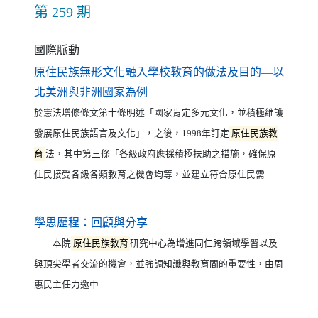
第 259 期
國際脈動
原住民族無形文化融入學校教育的做法及目的—以
（另開新視窗）
北美洲與非洲國家為例
於憲法增修條文第十條明述「國家肯定多元文化，並積極維護
發展原住民族語言及文化」，之後，1998年訂定
原住民族教
育
法，其中第三條「各級政府應採積極扶助之措施，確保原
住民接受各級各類教育之機會均等，並建立符合原住民需
（另開新視窗）
學思歷程：回顧與分享
本院
原住民族教育
研究中心為增進同仁跨領域學習以及
與頂尖學者交流的機會，並強調知識與教育間的重要性，由周
惠民主任力邀中