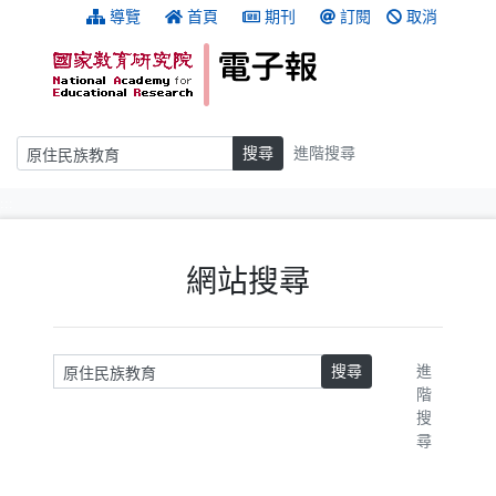
跳到主要內容
:::
導覽
首頁
期刊
訂閱
取消
搜尋
搜尋
進階搜尋
:::
網站搜尋
請輸入關鍵字
搜尋
進
階
搜
尋