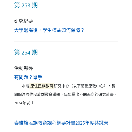
第 253 期
研究紀要
（另開新視窗）
大學退場後，學生權益如何保障？
第 254 期
活動報導
（另開新視窗）
有問題？舉手
本院
原住民族教育
研究中心（以下簡稱原教中心），長
期關注原住民族群教育議題，每年提出不同面向的研究計畫，
2024年以「
（另開新視
泰雅族民族教育課程綱要計畫2025年度共識營