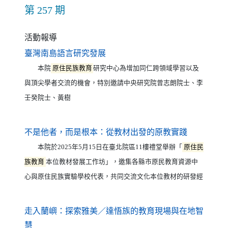
第 257 期
活動報導
（另開新視窗）
臺灣南島語言研究發展
本院
原住民族教育
研究中心為增加同仁跨領域學習以及
與頂尖學者交流的機會，特別邀請中央研究院曾志朗院士、李
壬癸院士、黃樹
（另開新視
不是他者，而是根本：從教材出發的原教實踐
本院於2025年5月15日在臺北院區11樓禮堂舉辦「
原住民
族教育
本位教材發展工作坊」，邀集各縣市原民教育資源中
心與原住民族實驗學校代表，共同交流文化本位教材的研發經
走入蘭嶼：探索雅美／達悟族的教育現場與在地智
（另開新視窗）
慧