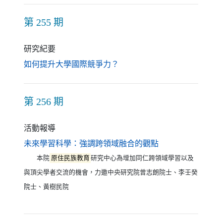
第 255 期
研究紀要
（另開新視窗）
如何提升大學國際競爭力？
第 256 期
活動報導
（另開新視窗）
未來學習科學：強調跨領域融合的觀點
本院
原住民族教育
研究中心為增加同仁跨領域學習以及
與頂尖學者交流的機會，力邀中央研究院曾志朗院士、李壬癸
院士、黃樹民院