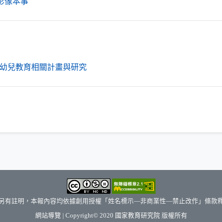
（另開新視窗）
影像本事
（另開新視窗）
幼兒教育相關計畫與研究
另有註明，本報內容均依據創用授權「姓名標示—非商業性—禁止改作」條款
（另開新視窗）
網站導覽
| Copyright© 2020
國家教育研究院
版權所有