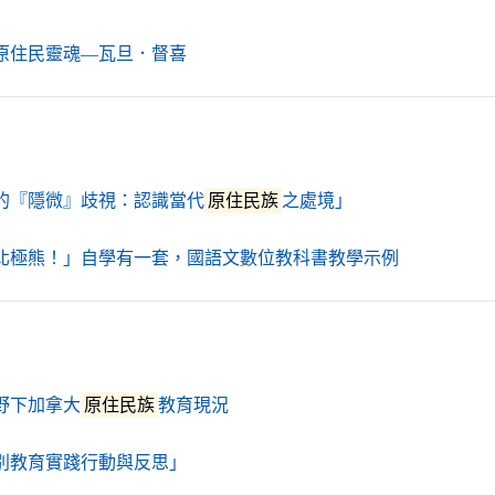
（另開新視窗）
原住民靈魂—瓦旦．督喜
（另開新視窗）
的『隱微』歧視：認識當代
原住民族
之處境」
（另開新視
北極熊！」自學有一套，國語文數位教科書教學示例
（另開新視窗）
野下加拿大
原住民族
教育現況
（另開新視窗）
別教育實踐行動與反思」