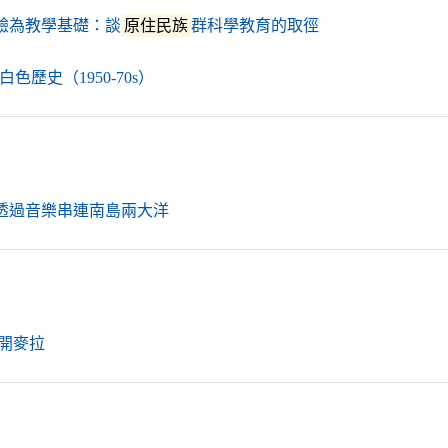
（另開新視窗）
驗為教學基礎：談
原住民族
群科學教育的取徑
（另開新視窗）
白色歷史（1950-70s）
（另開新視窗）
透過音樂串連南島兩大洋
（另開新視窗）
 開麥拉