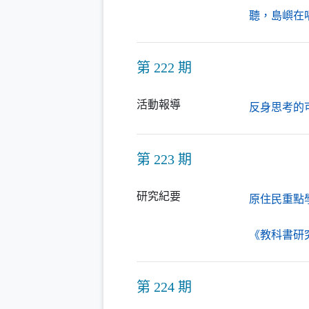
聽，島嶼在
第 222 期
活動報導
反身思考的
第 223 期
研究紀要
原住民重點
《教科書研究
第 224 期