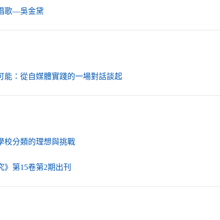
（另開新視窗）
唱歌—吳金黛
（另開新視窗）
可能：從自媒體實踐的一場對話談起
（另開新視窗）
學校分類的理想與挑戰
（另開新視窗）
》第15卷第2期出刊