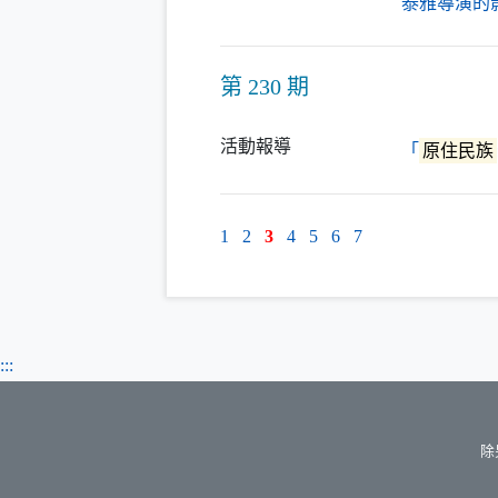
泰雅導演的
第 230 期
活動報導
「
原住民族
1
2
3
4
5
6
7
:::
除