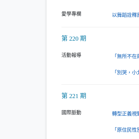
愛學專欄
以舞蹈詮釋
第 220 期
活動報導
「無所不在
「別哭，小
第 221 期
國際脈動
轉型正義視
「原住民性