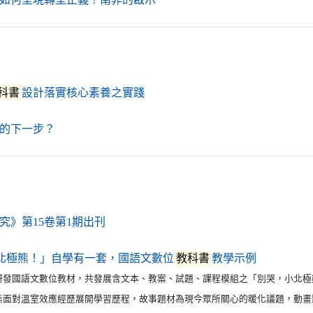
（另開新視窗）
科書
設計落實核心素養之實踐
（另開新視窗）
的下一步？
（另開新視窗）
究》第15卷第1期出刊
（另開新視
北極熊！」自學有一套，國語文數位
教科書
教學示例
研發國語文數位教材，共發展含文本、教案、試題、課程模組之「別哭，小北極
熊面對溫室效應經歷展開學習歷程，故事題材為現今眾所關心的暖化議題，動畫