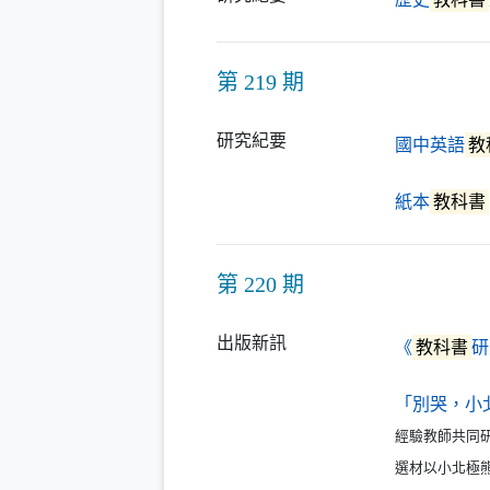
第 219 期
研究紀要
國中英語
教
紙本
教科書
第 220 期
出版新訊
《
教科書
研
「別哭，小
經驗教師共同
選材以小北極