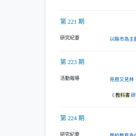
第 221 期
研究紀要
以縣市為主
第 223 期
活動報導
見樹又見林
《
教科書
研
第 224 期
研究紀要
學校教育為