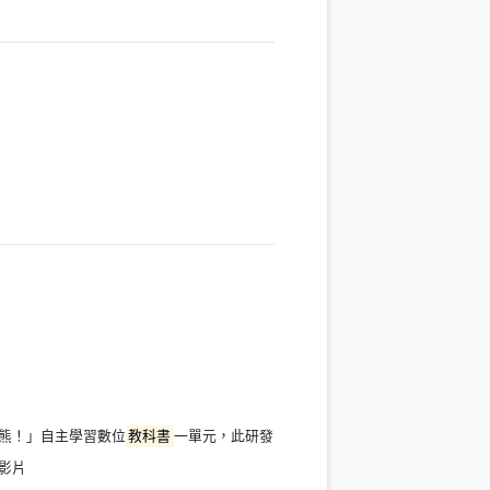
窗）
熊！」自主學習數位
教科書
一單元，此研發
影片