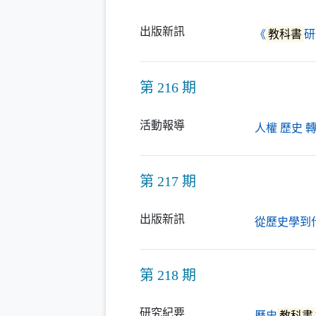
出版新訊
《
教科書
研
第 216 期
活動報導
人權 歷史 
第 217 期
出版新訊
從歷史學到
第 218 期
研究紀要
歷史
教科書