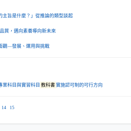
（另開新視窗）
的主旨是什麼？」從推論的類型談起
（另開新視窗）
品質，邁向素養導向新未來
（另開新視窗）
面觀—發展、運用與挑戰
（另開新視窗
專業科目與實習科目
教科書
實施認可制的可行方向
14
15