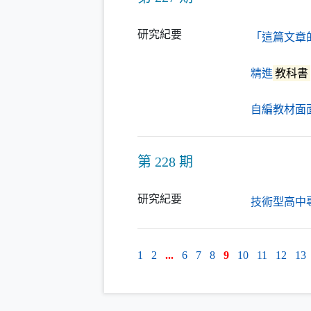
研究紀要
「這篇文章
精進
教科書
自編教材面
第 228 期
研究紀要
技術型高中
1
2
...
6
7
8
9
10
11
12
13