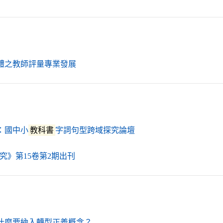
（另開新視窗）
體之教師評量專業發展
（另開新視窗）
：國中小
教科書
字詞句型跨域探究論壇
（另開新視窗）
究》第15卷第2期出刊
（另開新視窗）
什麼要納入轉型正義概念？