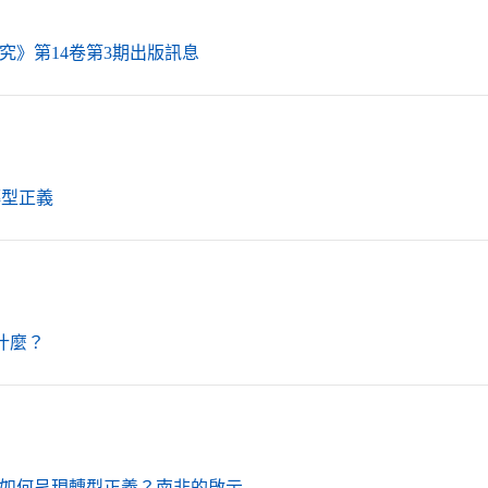
（另開新視窗）
究》第14卷第3期出版訊息
（另開新視窗）
轉型正義
（另開新視窗）
什麼？
（另開新視窗）
如何呈現轉型正義？南非的啟示