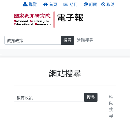
跳到主要內容
:::
導覽
首頁
期刊
訂閱
取消
搜尋
搜尋
進階搜尋
:::
網站搜尋
請輸入關鍵字
搜尋
進
階
搜
尋