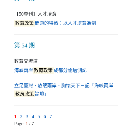
【50專刊】人才培育
（另開新視窗）
教育政策
問題的特徵：以人才培育為例
第 54 期
教育交流道
（另開新視窗）
海峽兩岸
教育政策
成都分論壇側記
立足臺灣、放眼兩岸、胸懷天下－記「海峽兩岸
（另開新視窗）
教育政策
論壇」
1
2
3
4
5
6
7
Page:
1
/ 7