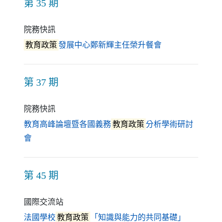
第 35 期
院務快訊
（另開新視窗）
教育政策
發展中心鄭新輝主任榮升餐會
第 37 期
院務快訊
教育高峰論壇暨各國義務
教育政策
分析學術研討
（另開新視窗）
會
第 45 期
國際交流站
（另開新
法國學校
教育政策
「知識與能力的共同基礎」