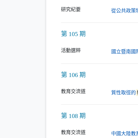
研究紀要
從公共政策
第 105 期
活動選粹
國立暨南國
第 106 期
教育交流道
質性取徑的
第 108 期
教育交流道
中國大陸教