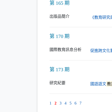
第 165 期
出版品簡介
《教育研究
第 170 期
國際教育訊息分析
促進跨文化
第 173 期
研究紀要
國語語文
教
1
2
3
4
5
6
7