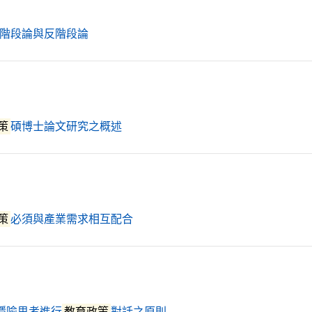
（另開新視窗）
階段論與反階段論
（另開新視窗）
策
碩博士論文研究之概述
（另開新視窗）
策
必須與產業需求相互配合
（另開新視窗）
隱喻思考進行
教育政策
對話之原則