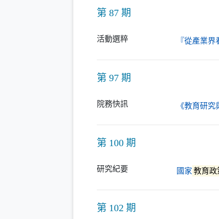
第 87 期
活動選粹
『從產業界
第 97 期
院務快訊
《教育研究
第 100 期
研究紀要
國家
教育政
第 102 期