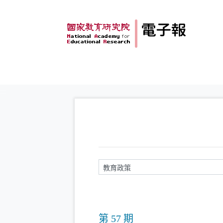
跳到主要內容
:::
請輸入關鍵字
第 57 期