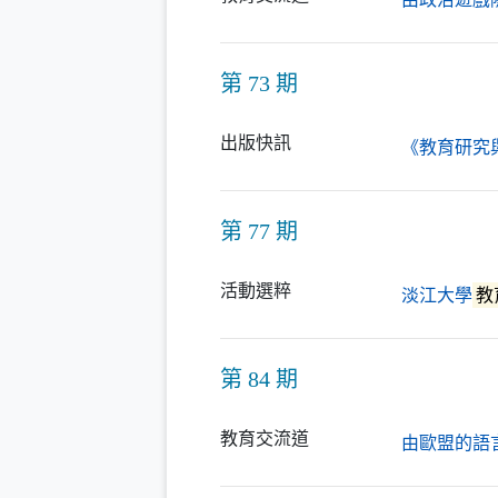
第 73 期
出版快訊
《教育研究
第 77 期
活動選粹
淡江大學
教
第 84 期
教育交流道
由歐盟的語