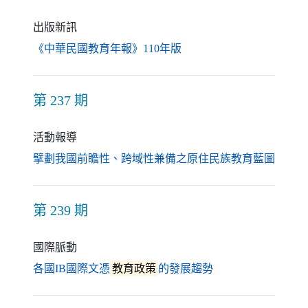
出版新訊
（另開新視窗）
《中華民國教育年報》110年版
第 237 期
活動報導
（另開
擘劃我國前瞻性、跨域性兼備之原住民族教育藍圖
第 239 期
國際脈動
（另開新視窗）
各國IB國際文憑
教育政策
的發展趨勢