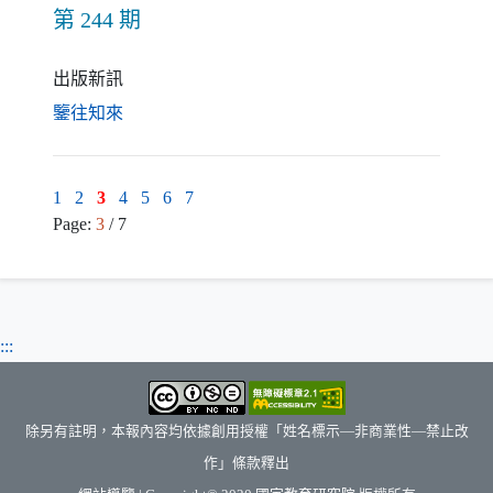
第 244 期
出版新訊
（另開新視窗）
鑒往知來
1
2
3
4
5
6
7
Page:
3
/ 7
:::
除另有註明，本報內容均依據創用授權「姓名標示—非商業性—禁止改
作」條款釋出
（另開新視窗）