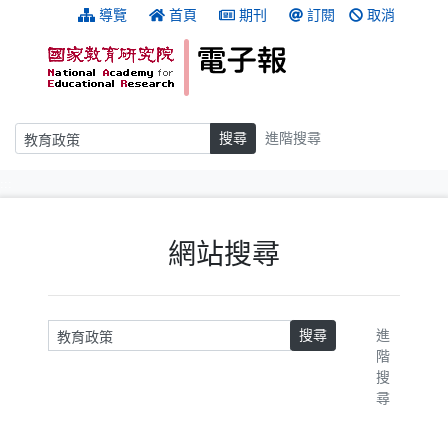
跳到主要內容
:::
導覽
首頁
期刊
訂閱
取消
搜尋
搜尋
進階搜尋
:::
網站搜尋
請輸入關鍵字
搜尋
進
階
搜
尋