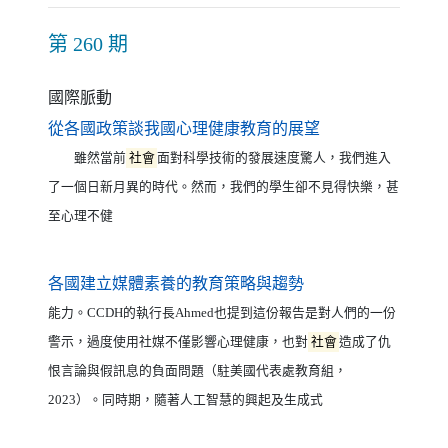
第 260 期
國際脈動
（另開新視窗）
從各國政策談我國心理健康教育的展望
雖然當前
社會
面對科學技術的發展速度驚人，我們進入
了一個日新月異的時代。然而，我們的學生卻不見得快樂，甚
至心理不健
（另開新視窗）
各國建立媒體素養的教育策略與趨勢
能力。CCDH的執行長Ahmed也提到這份報告是對人們的一份
警示，過度使用社媒不僅影響心理健康，也對
社會
造成了仇
恨言論與假訊息的負面問題（駐美國代表處教育組，
2023）。同時期，隨著人工智慧的興起及生成式