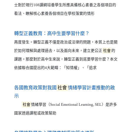
士對於現行108課綱培養學生所應具備核心素養之各個項目的
看法、瞭解核心素養各個項目在學校落實的情形
（另開新視窗）
轉型正義教育：高中生要學習什麼？
再度發生。轉型正義不僅是政治或法律的問題，本質上也是關
於如何理解與處理過去，以及面向未來，建立更公正
社會
的
課題。那麼對於高中生來說，轉型正義到底要學習什麼？本文
依據聯合國提出的4大範疇：「知情權」、「追求
各國教育政策對我國
社會
情緒學習計畫推動的啟
（另開新視窗）
示
社會
情緒學習（Social Emotional Learning, SEL）是許多
國家透過課程或政策幫助