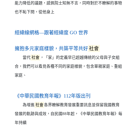
能力降低的議題，感佩院士知無不言，同時對於不瞭解的事物
也不恥下問，從他身上
（另開新視窗）
經緯線網格—跟著經緯度 GO 世界
（另開新視窗）
擁抱多元家庭樣貌，共築平等共好
社會
當代
社會
，「家」的定義早已超越傳統的父母與子女組
合，我們可以看見各種不同的家庭樣貌，包含單親家庭、重組
家庭、
（另開新視窗）
《中華民國教育年報》112年版出刊
為增進
社會
各界瞭解教育發展重要訊息並保留我國教育
發展的軌跡與成效，自民國88年起，《中華民國教育年報》每
年持續