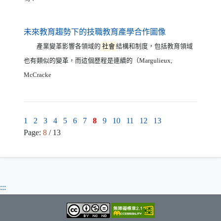
（另開新視窗）
未來教育趨勢下的技職教育產學合作圖像
產業變革影響各領域的
社會
結構和制度，包括教育領域
也有類似的變革，而這個歷程是連續的（Margulieux,
McCracke
1
2
3
4
5
6
7
8
9
10
11
12
13
Page:
8
/ 13
:::