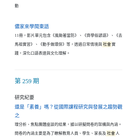
動
（另開新視窗）
儂家來學閩東語
11冊，影片單元包含《風颱著當防》、《齊學俗諺語》、《去
馬祖實習》、《動手做環保》等，透過日常情境與
社會
實
踐，深化口語表達與文化理解。
第 259 期
研究紀要
還是「素養」嗎？從國際課程研究與發展之趨勢觀
（另開新視窗）
之
理分析、焦點團體座談的結果，據以研擬問卷的架構與內涵。
問卷的內涵主要是為了瞭解教育人員、學生、家長及
社會
人