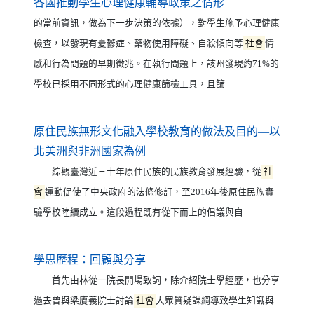
（另開新視窗）
各國推動學生心理健康輔導政策之情形
的當前資訊，做為下一步決策的依據），對學生施予心理健康
檢查，以發現有憂鬱症、藥物使用障礙、自殺傾向等
社會
情
感和行為問題的早期徵兆。在執行問題上，該州發現約71%的
學校已採用不同形式的心理健康篩檢工具，且篩
原住民族無形文化融入學校教育的做法及目的—以
（另開新視窗）
北美洲與非洲國家為例
綜觀臺灣近三十年原住民族的民族教育發展經驗，從
社
會
運動促使了中央政府的法條修訂，至2016年後原住民族實
驗學校陸續成立。這段過程既有從下而上的倡議與自
（另開新視窗）
學思歷程：回顧與分享
首先由林從一院長開場致詞，除介紹院士學經歷，也分享
過去曾與梁賡義院士討論
社會
大眾質疑課綱導致學生知識與