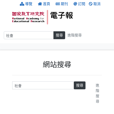
跳到主要內容
:::
導覽
首頁
期刊
訂閱
取消
搜尋
搜尋
進階搜尋
:::
網站搜尋
請輸入關鍵字
搜尋
進
階
搜
尋