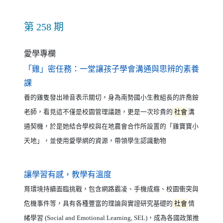
第 258 期
愛學專欄
「雞」密任務：一堂讓孩子學會溝通與思辨的素養
（另開新視窗）
課
養的雞隻發出噪音表示關切，身為南勢國小生教組長的許喬銨
老師，看見這不僅是校園管理議題，更是一次珍貴的
社會
溝
通契機，於是她結合學校與在地農會合作所設置的「雞寶寶小
天地」，並使用愛學網的資源，帶領學生認識動物
（另開新視窗）
讓學習有感，教學有溫度
育環境持續面臨挑戰，包含網路霸凌、手機成癮、校園衝突與
危機事件等，具有各種豐富的理論與實證研究基礎的
社會
情
緒學習 (Social and Emotional Learning, SEL)，成為各國政策推