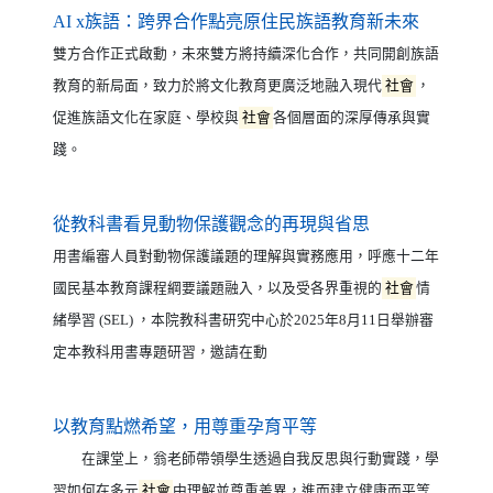
（另開新
AI x族語：跨界合作點亮原住民族語教育新未來
雙方合作正式啟動，未來雙方將持續深化合作，共同開創族語
教育的新局面，致力於將文化教育更廣泛地融入現代
社會
，
促進族語文化在家庭、學校與
社會
各個層面的深厚傳承與實
踐。
（另開新視窗）
從教科書看見動物保護觀念的再現與省思
用書編審人員對動物保護議題的理解與實務應用，呼應十二年
國民基本教育課程綱要議題融入，以及受各界重視的
社會
情
緒學習 (SEL) ，本院教科書研究中心於2025年8月11日舉辦審
定本教科用書專題研習，邀請在動
（另開新視窗）
以教育點燃希望，用尊重孕育平等
在課堂上，翁老師帶領學生透過自我反思與行動實踐，學
習如何在多元
社會
中理解並尊重差異，進而建立健康而平等