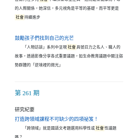
的人際關係，她深信，多元視角是平等的基礎，而平等更是
社會
持續進步
（另開新視窗）
鼓勵孩子們找到自己的光芒
「人物訪談」系列中呈現
社會
具號召力之名人、職人的
故事，透過影像分享各式重要議題，如生命教育議題中關注弱
勢群體的「逆境裡的微光」
第 261 期
研究紀要
（另開新視窗）
打造跨領域課程不可缺少的四項祕笈！
「跨領域」就是國語文考題選用科學性或
社會
性議題
嗎？