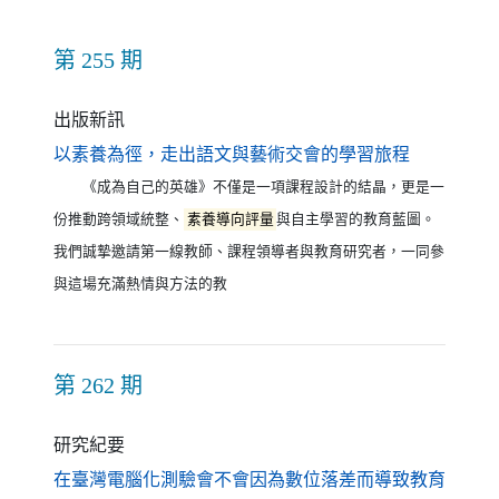
第 255 期
出版新訊
（另開新視
以素養為徑，走出語文與藝術交會的學習旅程
《成為自己的英雄》不僅是一項課程設計的結晶，更是一
份推動跨領域統整、
素養導向評量
與自主學習的教育藍圖。
我們誠摯邀請第一線教師、課程領導者與教育研究者，一同參
與這場充滿熱情與方法的教
第 262 期
研究紀要
在臺灣電腦化測驗會不會因為數位落差而導致教育