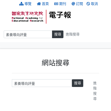
跳到主要內容
:::
導覽
首頁
期刊
訂閱
取消
搜尋
搜尋
進階搜尋
:::
網站搜尋
請輸入關鍵字
搜尋
進
階
搜
尋