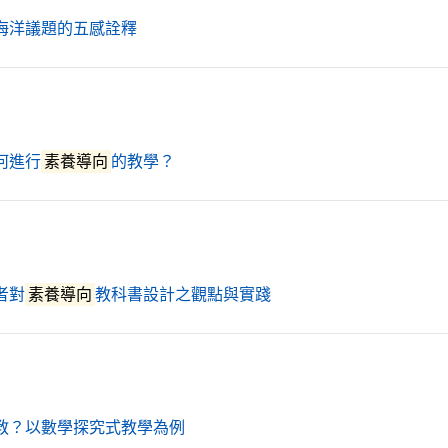
（另開新視窗）
海洋議題的五感詮釋
（另開新視窗）
何進行
素養導向
的教學？
（另開新視窗）
者對
素養導向
教科書設計之觀點與實踐
（另開新視窗）
教？以數學探究式教學為例