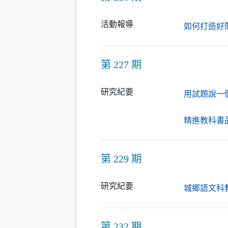
活動報導
如何打造好
第 227 期
研究紀要
用試題說一
精進教科書
第 229 期
研究紀要
城鄉語文科
第 232 期