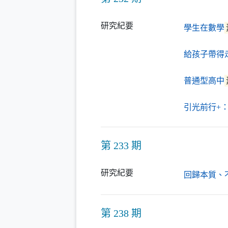
研究紀要
學生在數學
給孩子帶得
普通型高中
引光前行+
第 233 期
研究紀要
回歸本質、
第 238 期