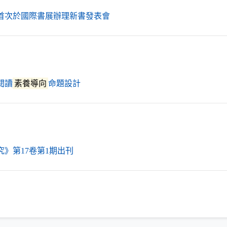
（另開新視窗）
首次於國際書展辦理新書發表會
（另開新視窗）
閱讀
素養導向
命題設計
（另開新視窗）
》第17卷第1期出刊