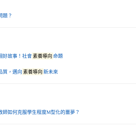
（另開新視窗）
問題？
（另開新視窗）
個好故事！社會
素養導向
命題
（另開新視窗）
品質，邁向
素養導向
新未來
（另開新視窗）
教師如何克服學生程度M型化的噩夢？