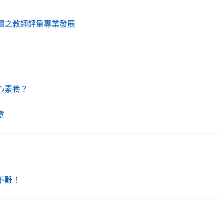
（另開新視窗）
體之教師評量專業發展
（另開新視窗）
心素養？
（另開新視窗）
章
（另開新視窗）
不難！