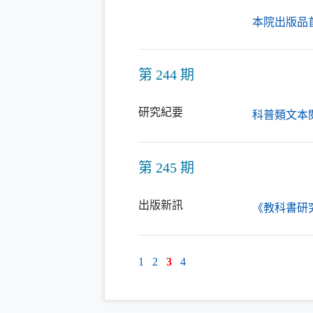
本院出版品
第 244 期
研究紀要
科普類文本
第 245 期
出版新訊
《教科書研究
1
2
3
4