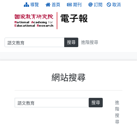
跳到主要內容
:::
導覽
首頁
期刊
訂閱
取消
搜尋
搜尋
進階搜尋
:::
網站搜尋
請輸入關鍵字
搜尋
進
階
搜
尋