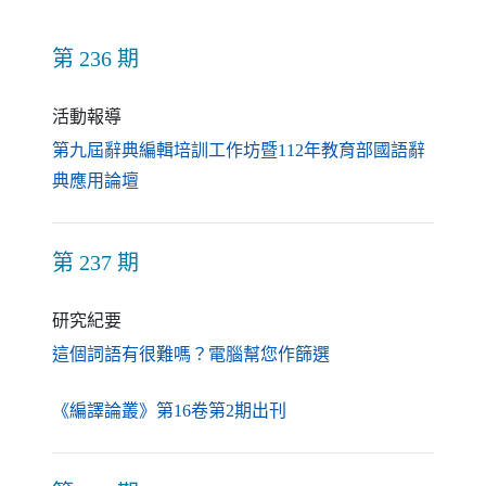
第 236 期
活動報導
第九屆辭典編輯培訓工作坊暨112年教育部國語辭
（另開新視窗）
典應用論壇
第 237 期
研究紀要
（另開新視窗）
這個詞語有很難嗎？電腦幫您作篩選
（另開新視窗）
《編譯論叢》第16卷第2期出刊