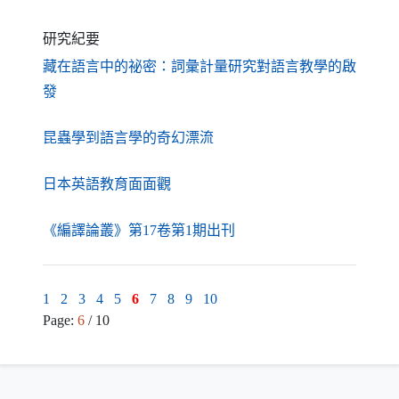
研究紀要
藏在語言中的祕密：詞彙計量研究對語言教學的啟
（另開新視窗）
發
（另開新視窗）
昆蟲學到語言學的奇幻漂流
（另開新視窗）
日本英語教育面面觀
（另開新視窗）
《編譯論叢》第17卷第1期出刊
1
2
3
4
5
6
7
8
9
10
Page:
6
/ 10