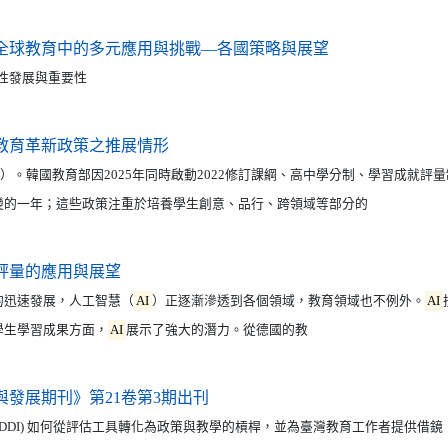
（另開新視窗）
全球教育中的多元應用與挑戰—各國策略與展望
性發展與重要性
（另開新視窗）
教育革新政策之推展情形
3b）。韓國教育部因2025年同時啟動2022修訂課綱、高中學分制、學習成就評
變的一年；這些政策注重於培養學生創意、品行、跨領域等部分的
（另開新視窗）
評量的應用與展望
迅速發展，人工智慧（
AI
）正逐漸滲透到各個領域，教育領域也不例外。
AI
學生學習成果方面，
AI
展示了強大的潛力。從德國的教
（另開新視窗）
與發展期刊》第21卷第3期出刊
(DDI) 如何從評估工具轉化為政策與教學的槓桿，並為臺灣教育工作者提供借