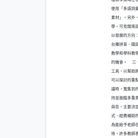
使用「多語詞
素材」。另外
學。可見閩南
以發展的方向
台羅拼音、國
教學和學科教
的機會。 三
工具，以幫助
可以探討的重
議時，蒐集到
持並面臨多重
與否，主要決
式、經費補助
為能給予老師
待，許多教師