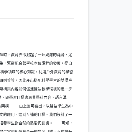
課時，教育界卻掀起了一陣疑慮的漣漪，尤
生，緊密配合著學校本位課程的發展，從自
科學領域的核心知識，利用戶外教育的學習
原則等等，因此產出搭配科學學習的雙語戶
架構與內容如何促進雙語教學環境的進一步
基礎，即學習目標應涵蓋學科內容、語言溝
概念架構 由上圖可看出，以雙語學生為中
文的應用，達到互補的目標。我們設計了一
，培養學生對自然的熱愛與認識。 可知，
學生實現知情意合一的學習目標，不僅提升