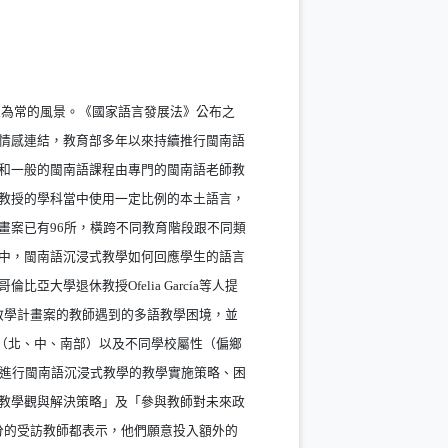
另開新視窗）
為常的風景。《國家語言發展法》公布之
情感連結，教育部多年以來持續推行閩南語
和一般的閩南語課程由專門的閩南語老師教
教授的學科當中使用一定比例的本土語言，
畫案已有96所，橫跨不同教育階段跟不同類
中，閩南語沉浸式教學如何回應學生的語言
學退休教授Ofelia García等人提
語沉浸式教學計畫案的教師遇到的多語教學困境，並
區（北、中、南部）以及不同學校屬性（偏鄉
們進行閩南語沉浸式教學的教學實施策略、困
教學觀與解決策略」及「參與教師對未來政
分的受訪教師都表示，他們願意投入額外的