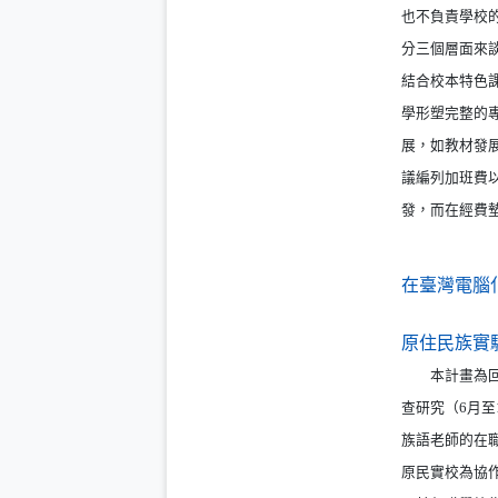
也不負責學校
分三個層面來
結合校本特色
學形塑完整的
展，如教材發
議編列加班費
發，而在經費
在臺灣電腦
原住民族實
本計畫為回應
查研究（6月
族語老師的在
原民實校為協