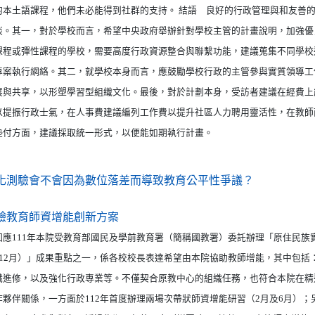
的本土語課程，他們未必能得到社群的支持。 結語 良好的行政管理與和友
談。其一，對於學校而言，希望中央政府舉辦針對學校主管的計畫說明，加強優
課程或彈性課程的學校，需要高度行政資源整合與聯繫功能，建議蒐集不同學校
專案執行網絡。其二，就學校本身而言，應鼓勵學校行政的主管參與實質領導工
展與共享，以形塑學習型組織文化。最後，對於計劃本身，受訪者建議在經費上
以提振行政士氣，在人事費建議編列工作費以提升社區人力聘用靈活性，在教師
墊付方面，建議採取統一形式，以便能如期執行計畫。
（另開新視
化測驗會不會因為數位落差而導致教育公平性爭議？
（另開新視窗）
驗教育師資增能創新方案
111年本院受教育部國民及學前教育署（簡稱國教署）委託辦理「原住民族
至12月）」成果重點之一，係各校校長表達希望由本院協助教師增能，其中包括
職進修，以及強化行政專業等。不僅契合原教中心的組織任務，也符合本院在精
作夥伴關係，一方面於112年首度辦理兩場次帶狀師資增能研習（2月及6月）