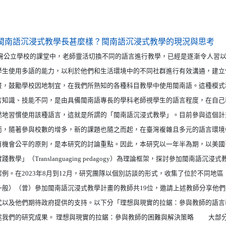
（
閩南語沉浸式教學長甚麼樣？閩南語沉浸式教學的現況與思考
公立學校的課堂中，老師靈活切換不同的語言進行教學，已經是逐漸令人習以
學生使用多語的能力，以利於他們和生活環境中的不同社群進行有效溝通，建立
畫，鼓勵學校因地制宜，在我們所熟知的各種科目教學中使用閩南語。這種模式
言知識、技能不同，是由具備閩南語專長的學科老師視學生的語言程度，在自己
然地習慣使用該種語言，這就是所謂的「閩南語沉浸式教學」。目前參與這個計
而，隨著參與校數的增多，新的課題也隨之而起，在臺灣複雜且多元的語言環境
機會公平的原則，是本研究的討論重點。因此，本研究以一年半為期，以美國哥倫比亞大
教學」（Translanguaging pedagogy）為理論框架，探討參加閩南
例。在2023年8月到12月，研究團隊以個別訪談的形式，收集了位於不同地
一般）（曾）參加閩南語沉浸式教學計畫的教師共19位，邀請上述教師分享他
式以及他們期待政府提供的支持。以下分「理想與現實的拉鋸：參與教師的語言
述我們的研究成果。 理想與現實的拉鋸：參與教師的困難與解決策略 大部