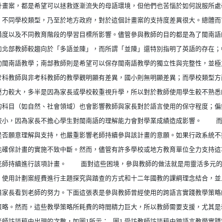
計畫案，都是希望可以拯救逐漸流失的母語環境，但他們也苦惱於如何說服所處
、不同學校類型，乃至於地方政府，對於這個計畫案的支持度差異很大。總體而
備度以及不同教育階段的學習目標所影響。儘管參與教師的目的都是為了閩南語
如北部教師較趨向於「多語並陳」，而所謂「並陳」還特別指明了英語的存在；
動閩南語教學；南部教師則是希望可以保存閩南語教學的獨立性與完整性，並
考科教師與非考科教師的教學觀明顯有差異，國小則無明顯差異；而學校類型方
壓力較大，多半是因為家長或學校較重視升學，所以對於教師使用學生較不熟悉
的科目（如自然、社會領域）也會影響教師與家長對於語言使用的保守程度；偏
較小，因為家長不擔心學生對閩南語的理解能力會對學業成績造成影響。 而
是否願意理解與支持，也嚴重影響老師持續參與該計畫的意願。如果行政系統不
能確保計畫的實施不致中斷。然而，儘管有許多學校或地方教育單位全力支持這
老師持續進行該項計畫。 面對這些困境，參與教師的做法就是用靈活多元的
、使用計劃案經費進行主題探究與踏查的方式和十二年國教的課綱理念結合，並
與家長看到老師的努力。下面這張表是參與教師曾經使用的跨語言實踐教學策略
策略。然而，這些教學策略所耗費的時間精力巨大，所以教師需要支援，尤其是
老師訪談稿中出現的次數，如圖1所示： 圖1 受訪教師訪談稿中跨語言教學