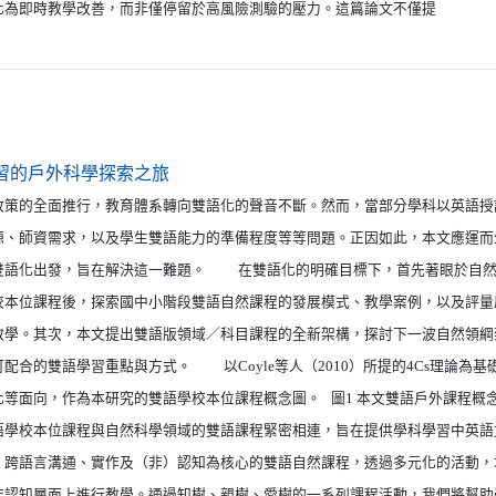
化為即時教學改善，而非僅停留於高風險測驗的壓力。這篇論文不僅提
（另開新視窗）
習的戶外科學探索之旅
的全面推行，教育體系轉向雙語化的聲音不斷。然而，當部分學科以英語授
源、師資需求，以及學生雙語能力的準備程度等等問題。正因如此，本文應運而
雙語化出發，旨在解決這一難題。 在雙語化的明確目標下，首先著眼於自然
校本位課程後，探索國中小階段雙語自然課程的發展模式、教學案例，以及評量
教學。其次，本文提出雙語版領域／科目課程的全新架構，探討下一波自然領綱
配合的雙語學習重點與方式。 以Coyle等人（2010）所提的4Cs理論為
化等面向，作為本研究的雙語學校本位課程概念圖。 圖1 本文雙語戶外課程
語學校本位課程與自然科學領域的雙語課程緊密相連，旨在提供學科學習中英語
、跨語言溝通、實作及（非）認知為核心的雙語自然課程，透過多元化的活動
非認知層面上進行教學。通過知樹、親樹、愛樹的一系列課程活動，我們將幫助