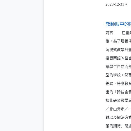
2023-12-31。
教師眼中的
前言 在臺灣
後，為了培養
沉浸式教學計
授閩南語的語
讓學生自然而
型的學校。然
差異，符應教育
出的「跨語言實踐
據此研發教學案
／非山非市／
難以及解決方
策的期待」簡