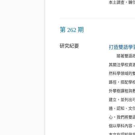
本土調查，轉
第 262 期
研究紀要
打造雙語學
隨著雙語政策
其關注學校資
然科學領域的
路徑，搭配學
外攀樹課程與
建立，並列出可
通、認知、文
心，我們將雙
個以學科內容
本文在認知與