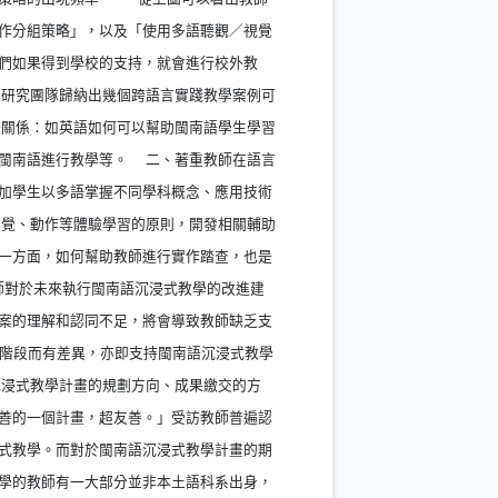
作分組策略」，以及「使用多語聽觀／視覺
們如果得到學校的支持，就會進行校外教
研究團隊歸納出幾個跨語言實踐教學案例可
關係：如英語如何可以幫助閩南語學生學習
閩南語進行教學等。 二、著重教師在語言
加學生以多語掌握不同學科概念、應用技術
覺、動作等體驗學習的原則，開發相關輔助
一方面，如何幫助教師進行實作踏查，也是
師對於未來執行閩南語沉浸式教學的改進建
案的理解和認同不足，將會導致教師缺乏支
育階段而有差異，亦即支持閩南語沉浸式教學
浸式教學計畫的規劃方向、成果繳交的方
善的一個計畫，超友善。」受訪教師普遍認
式教學。而對於閩南語沉浸式教學計畫的期
學的教師有一大部分並非本土語科系出身，