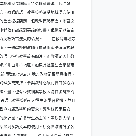
學校和家長繼續支持這個計畫案。我們發
言，教師的語言教學策略深受地域語言使用
的語言復振問題，但教學策略而言，地區之
中部教師認識到英語的影響，但還是以語言
極力挽救語言流失的情況。 在教育階段方
面，一般學校的教師在推動閩南語沉浸式教
的語言進行教學較為關注，而教師是否任教
鄉／非山非市地區，如果其社區語言是閩南
就行政支持來說，地方政府是否願意推行、
夠理解或支持，參與教師必須花費許多心力
項計畫，也有少數個案學校因為資源排擠的
跨語言教學策略引起學生的學習動機，並且
且極力顧及學科的要求，讓學校與家長安
的統計圖，許多學生為主的、牽涉到大量口
牽涉到多語文本的使用。研究團隊統計了各
實踐策略的出現頻率 從上圖可以看出教師