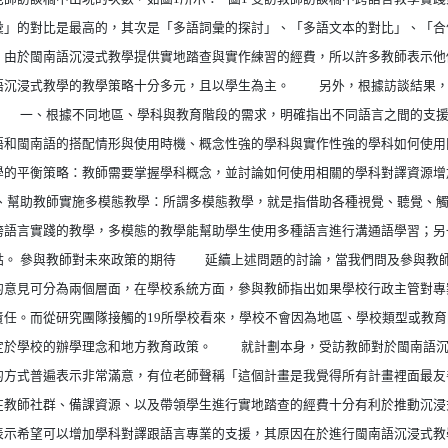
彙」的對比是最高的，其次是「多語詞彙的探討」、「多語文本的對比」、「合
，由於閩南語沉浸式教學提供實地踏查與實作練習的經費，所以許多教師表示他
語沉浸式教學的教學策略十分多元，且以學生為主。 另外，根據訪談結果，
： 一、根據不同地區、學科與教育階段的需求，明確指出不同語言之間的支援
語和閩南語的搭配情形與使用時機、概念性強的學科與實作性強的學科如何使用
學的平衡策略：教師需要掌握學科概念，並討論如何使用相關的學科對譯資源增
、幫助教師實施多模態教學：所謂多模態教學，就是指借助各種視覺、聽覺、觸
跨語言實踐的教學，多模態的教學能幫助學生使用多種語言進行溝通語學習；另
點。 參與教師對未來政策的期待 延續上述問題的討論，當我們問及參與教
的意見可分為兩個層面，在學校系統方面，參與教師指出如果學校行政主管對專
責任。而從研究團隊接觸的19所學校看來，學校不會因為地區、學校類型或教
定於學校的辦學理念和地方教育政策。 就計劃本身，受訪教師對於閩南語沉
的方式普遍表示非常滿意，有位老師聲稱「這個計畫是我覺得所有計畫裡面最友
在教師社群、備課資源、以及帶領學生進行實地踏查的經費十分有利於推動沉浸
表示希望可以增加學科對譯跟語言專業的支援，其原因在於進行閩南語沉浸式教