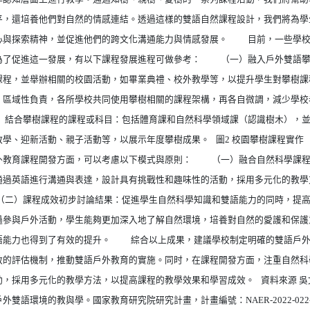
平，還培養他們對自然的情感連結。透過這樣的雙語自然課程設計，我們將為學
心與探索精神，並促進他們的跨文化溝通能力與情感發展。 目前，一些學校
為了促進這一發展，有以下課程發展進程可做參考： （一）融入戶外雙語攀
課程，並舉辦相關的校園活動，如畢業典禮、校外教學等，以提升學生對攀樹
：區域性負責，各所學校共同使用攀樹相關的課程架構，再各自微調，減少學校
結合攀樹課程的課程或科目：包括體育課和自然科學領域課（認識樹木），並
學、迎新活動、親子活動等，以展示年度攀樹成果。 圖2 校園攀樹課程實作 （花
育課程開發方面，可以考慮以下模式與原則： （一）融合自然科學課程
通過英語進行溝通與表達，設計具有挑戰性和趣味性的活動，採用多元化的教學
二）課程成效初步討論結果：促進學生自然科學知識和雙語能力的同時，提高
過參與戶外活動，學生能夠更加深入地了解自然環境，培養對自然的愛護和保護
語能力也得到了有效的提升。 綜合以上成果，建議學校制定明確的雙語戶外
效的評估機制，推動雙語戶外教育的實施。同时，在課程開發方面，注重自然科
，採用多元化的教學方法，以提高課程的教學效果和學習成效。 資料來源 吳文
雙語環境的教與學。國家教育研究院研究計畫，計畫編號：NAER-2022-022-C-1-1