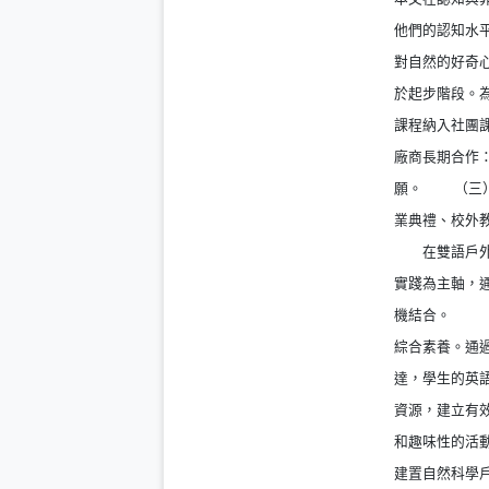
他們的認知水
對自然的好奇
於起步階段。
課程納入社團
廠商長期合作
願。 （三）
業典禮、校外教
在雙語戶外教
實踐為主軸，
機結合。 （
綜合素養。通
達，學生的英
資源，建立有
和趣味性的活動
建置自然科學戶外