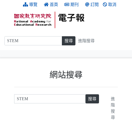
跳到主要內容
:::
導覽
首頁
期刊
訂閱
取消
搜尋
搜尋
進階搜尋
:::
網站搜尋
請輸入關鍵字
搜尋
進
階
搜
尋