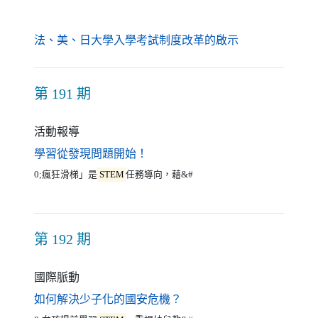
（另開新視窗）
法、美、日大學入學考試制度改革的啟示
第 191 期
活動報導
（另開新視窗）
學習從發現問題開始！
0;瘋狂滑梯」是
STEM
任務導向，藉&#
第 192 期
國際脈動
（另開新視窗）
如何解決少子化的國安危機？