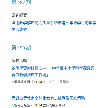
第 187 期
研究紀要
運用數學解題能力訓練系統增進七年級學生的數學
（另開新視窗）
學習成效
第 190 期
院務活動
啟發學習的好奇心—「108年度中小學科學探究與
（另開新視窗）
實作教學推廣工作坊」
5;學理論說明（
STEM
& IBSE），各組並
（另開新視窗
面對高等教育全球化教育之挑戰及因應策略
8;析報告指出，
STEM
教育的需求量&#