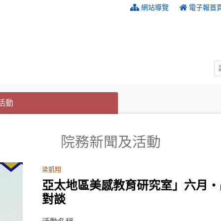
:::
網站導覽
電子報首
(目前選取的頁籤)
(目前選取的頁籤)
活動
院務新聞及活動
梁凱翔
亞太地區美感教育研究室」六月‧
對談