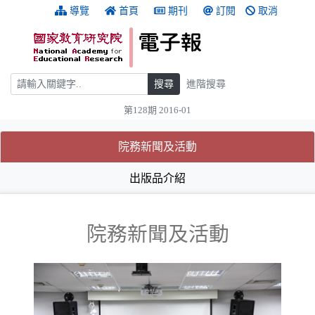
跳到主要內容
:::
導覽
首頁
期刊
訂閱
取消
搜尋
搜尋
進階搜尋
第128期 2016-01
:::
(目前選取的頁籤)
(目前選取的頁籤)
院務新聞及活動
出版品介紹
院務新聞及活動