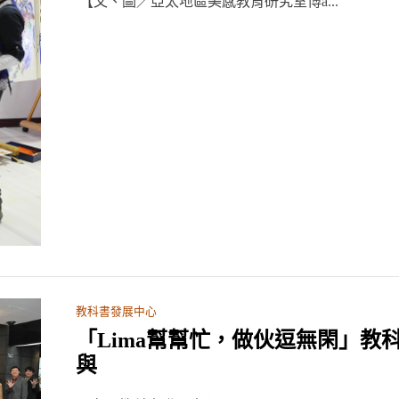
【文、圖／亞太地區美感教育研究室博ã...
教科書發展中心
「Lima幫幫忙，做伙逗無閑」教
與