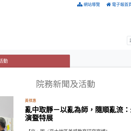
:::
網站導覽
電子報首
(目前選取的頁籤)
(目前選取的頁籤)
活動
院務新聞及活動
黃祺惠
亂中取靜－以亂為師，隨順亂流：
演暨特展