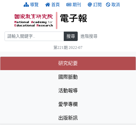
跳到主要內容
:::
導覽
首頁
期刊
訂閱
取消
搜尋
搜尋
進階搜尋
第221期 2022-07
:::
(目前選取的頁籤)
(目前選取的頁籤)
研究紀要
國際脈動
活動報導
愛學專欄
出版新訊