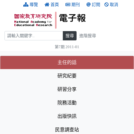
跳到主要內容
:::
導覽
首頁
期刊
訂閱
取消
搜尋
搜尋
進階搜尋
第7期 2011-01
:::
(目前選取的頁籤)
(目前選取的頁籤)
主任的話
研究紀要
研習分享
院務活動
出版快訊
民意調查站