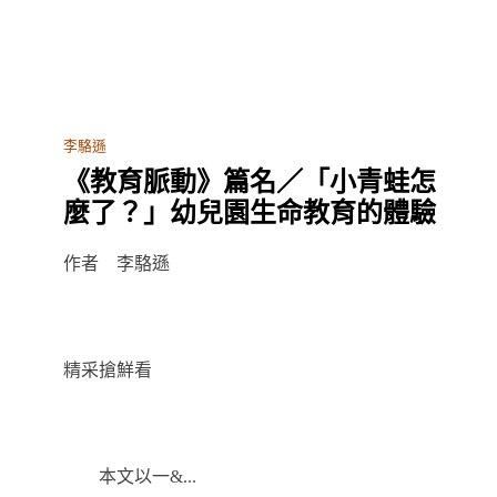
李駱遜
《教育脈動》篇名／「小青蛙怎
麼了？」幼兒園生命教育的體驗
作者 李駱遜
精采搶鮮看
本文以一&...