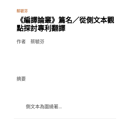
蔡毓芬
《編譯論叢》篇名／從側文本觀
點探討專利翻譯
作者 蔡毓芬
摘要
側文本為圍繞著...