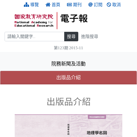
跳到主要內容
:::
導覽
首頁
期刊
訂閱
取消
搜尋
搜尋
進階搜尋
第123期 2015-11
:::
院務新聞及活動
(目前選取的頁籤)
(目前選取的頁籤)
出版品介紹
出版品介紹