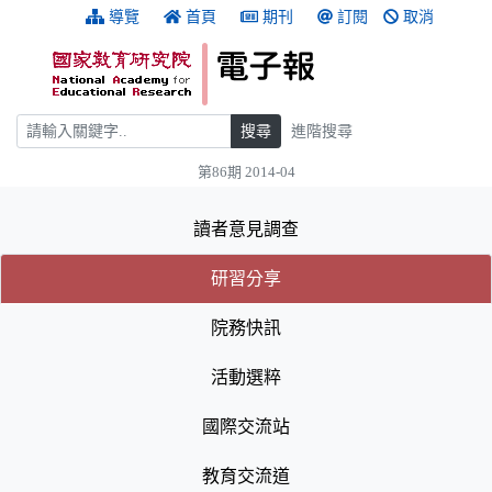
跳到主要內容
:::
導覽
首頁
期刊
訂閱
取消
搜尋
搜尋
進階搜尋
第86期 2014-04
:::
讀者意見調查
(目前選取的頁籤)
(目前選取的頁籤)
研習分享
院務快訊
活動選粹
國際交流站
教育交流道