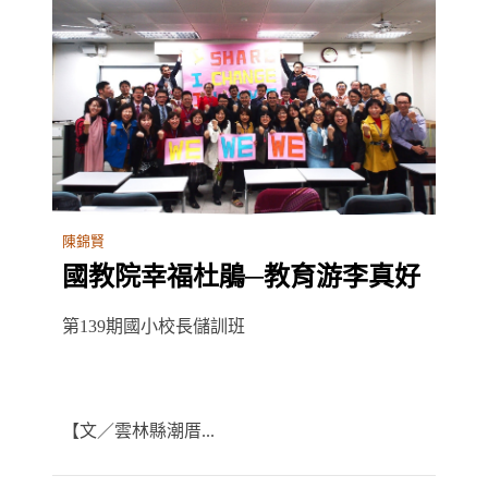
陳錦賢
國教院幸福杜鵑─教育游李真好
第139期國小校長儲訓班
【文／雲林縣潮厝...