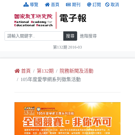
跳到主要內容
:::
導覽
首頁
期刊
訂閱
取消
搜尋
搜尋
進階搜尋
第132期 2016-03
:::
首頁
第132期
院務新聞及活動
105年度愛學網系列徵集活動