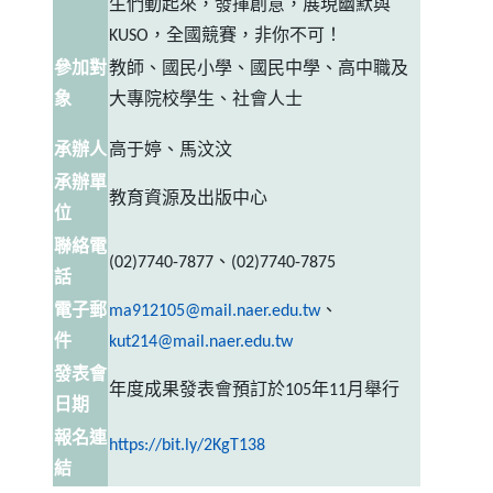
生們動起來，發揮創意，展現幽默與
KUSO
，全國競賽，非你不可！
參加對
教師、國民小學、國民中學、高中職及
象
大專院校學生、社會人士
承辦人
高于婷、馬汶汶
承辦單
教育資源及出版中心
位
聯絡電
(
02
)7740-7877、(
02
)7740-7875
話
電子郵
ma912105@mail.naer.edu.tw
、
件
kut214@mail.naer.edu.tw
發表會
年度成果發表會預訂於
105
年
11
月舉行
日期
報名連
（另開新視窗）
https
://
bit
.
ly
/2KgT138
結