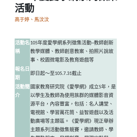
活動
高于婷、馬汶汶
活動名
105
年度愛學網系列徵集活動─教師創新
稱
教學媒體、教師創意教案、拍照片說故
事、校園微電影及教育遊戲等
報名日
即日起～至
105.7.31
截止
期
活動簡
國家教育研究院《愛學網》成立
5
年，是
介
以學生及教師為使用族群的媒體影音資
源平台，內容豐富，包括：名人講堂、
電視館、學習萬花筒、益智遊戲以及活
動廣場等主題區。《愛學網》現正舉辦
主題系列活動徵集競賽，邀請教師、學