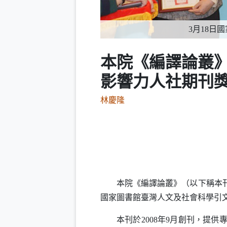
3月18
本院《編譯論叢
影響力人社期刊
林慶隆
本院《編譯論叢》（以下稱本刊
國家圖書館臺灣人文及社會科學引
本刊於
2008
年
9
月創刊，提供