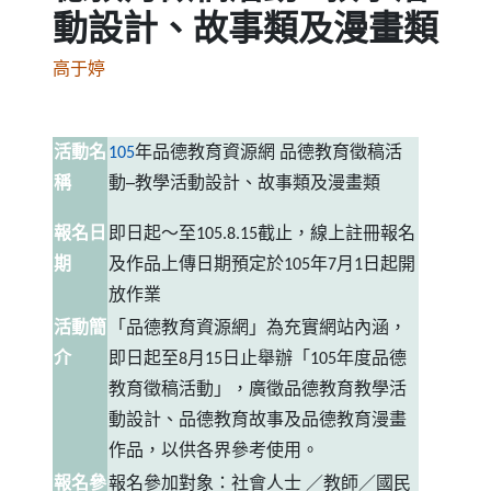
動設計、故事類及漫畫類
高于婷
活動名
105
年品德教育資源網
品德教育徵稿活
稱
動─教學活動設計、故事類及漫畫類
報名日
即日起～至105
.8.15
截止，線上註冊報名
期
及作品上傳日期預定於105
年
7
月
1
日起開
放作業
活動簡
「品德教育資源網」為充實網站內涵，
介
即日起至
8
月
15
日止舉辦「
105
年度品德
教育徵稿活動」，廣徵品德教育教學活
動設計、品德教育故事及品德教育漫畫
作品，以供各界參考使用。
報名參
報名參加對象：社會人士
／教師／國民