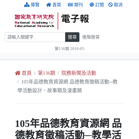
跳到主要內容
:::
導覽
首頁
期刊
訂閱
取消
搜尋
搜尋
進階搜尋
第136期 2016-05
:::
首頁
第136期
院務新聞及活動
105年品德教育資源網 品德教育徵稿活動─教
學活動設計、故事類及漫畫類
105年品德教育資源網 品
德教育徵稿活動─教學活