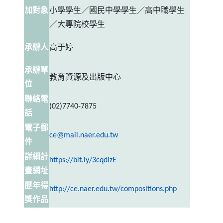
加對象
小學學生
／國民中學學生
／高中職學生
／大專院校學生
承辦人
高于婷
承辦單
教育資源及出版中心
位
聯絡電
(
02
)
7740-7875
話
電子郵
ce@mail.naer.edu.tw
件
詳細計
（另開新視窗）
https
://
bit
.
ly
/3cqdizE
畫網址
歷年得
（另開新視
http://ce.naer.edu.tw/compositions.php
獎作品