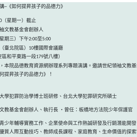
講─《如何提昇孩子的品德力》
0
（星期一）截止
袖文教基金會創辦人
星期三）下午
2:00
至
5:00
（
臺北院區
）
10
樓國際會議廳
安區和平東路一段
179
號八樓）
，本院品德教育資源網辦理系列專題演講。邀請世紀領袖文教基
何提昇孩子的品德力》！
大學犯罪防治學博士班研修、台北大學犯罪研究所碩士
文教基金會創辦人、執行長
‧曾任：板橋地方法院少年保護官
青少年輔導實務工作、企業使命與工作熱誠研發及行銷潛能開發
優質人際互動技巧、教師成長課程、家庭教育、生命價值的探索