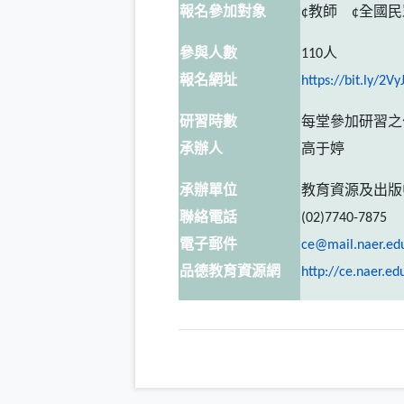
報名參加對象
¢
教師
¢
全國
參與人數
110人
報名網址
https
://
bit
.
ly
/2VyJ
研習時數
每堂參加研習之
承辦人
高于婷
承辦單位
教育資源及出版
聯絡電話
(
02
)
7740-7875
電子郵件
ce@mail.naer.ed
品德教育資源網
http://ce.naer.ed