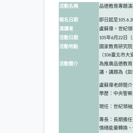
活動名稱
品德教育專題演
報名日期
即日起至
105.6.2
演講者
盧蘇偉，世紀領
活動日期
105
年
6
月
22
日
（
活動地點
國家教育研究院
（
106
臺北市大
活動簡介
為推廣品德教育
講，講題為《如
盧蘇偉老師簡介
學歷：中央警察
現任：世紀領袖
專長：長期擔任
情緒能量轉換、