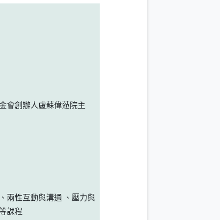
金會創辦人盧蘇偉蒞院主
、兩性互動與溝通
、壓力與
等課程