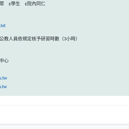
民眾
¢
學生
¢
院內同仁
（另開新視窗）
Jot
公教人員依規定核予研習時數（
3
小時）
中心
u.tw
（另開新視窗）
u.tw