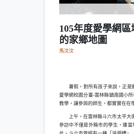
105年度愛學網
的家鄉地圖
馬汶汶
暑假，對所有孩子來說，正是體
愛學網校園分臺
-
雲林縣鎮南國小所
教學，讓參與的師生，都實實在在
上午，在雲林縣斗六市太平大街發
參訪中不僅是外縣市的學生，連當
此、斗六市曾經有一棟「涵碧樓」