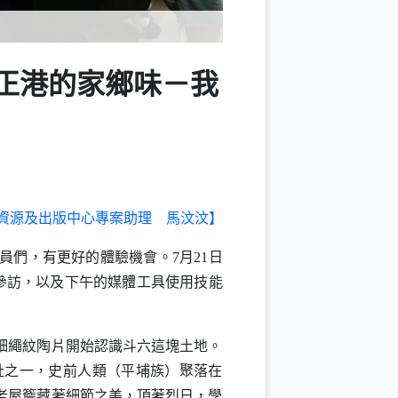
找正港的家鄉味－我
資源及出版中心專案助理 馬汶汶】
員們，有更好的體驗機會。
7
月
21
日
參訪，以及下午的媒體工具使用技能
細繩紋陶片開始認識斗六這塊土地。
址之一，史前人類（平埔族）聚落在
老屋簷藏著細節之美，頂著烈日，學