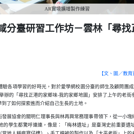
AR實境擴增製作練習
區域分臺研習工作坊－雲林「尋
【文、圖／教育
驗各項學習的好時光，對於愛學網校園分臺的師生及顧問團成
舉辦的「尋找正港的家鄉味
-
我的家鄉地圖」安排了上午的老街
學到了如何探索進而介紹自己生長的土地。
展協會的關明仁理事長與林再興常務理事帶領下，從一小塊
地的學生都驚呼連連，像是：「梅林遺址」是臺灣史前重要遺
（當地人稱瘋寶仔樓）、手工棉被的製作以及「太平老街」上的