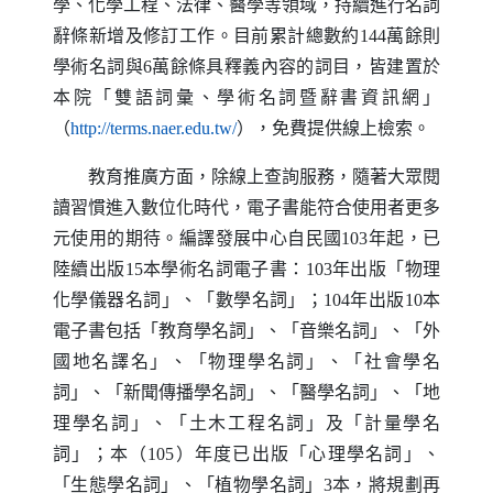
學、化學工程、法律、醫學等領域，持續進行名詞
辭條新增及修訂工作。目前累計總數約
144
萬餘則
學術名詞與
6
萬餘條具釋義內容的詞目，皆建置於
本院「雙語詞彙、學術名詞暨辭書資訊網」
（另開新視窗）
（
http://terms.naer.edu.tw/
），免費提供線上檢索。
教育推廣方面，除線上查詢服務，隨著大眾閱
讀習慣進入數位化時代，電子書能符合使用者更多
元使用的期待。編譯發展中心自民國
103
年起，已
陸續出版
15
本學術名詞電子書：
103
年出版「物理
化學儀器名詞」、「數學名詞」；
104
年出版
10
本
電子書包括「教育學名詞」、「音樂名詞」、「外
國地名譯名」、「物理學名詞」、「社會學名
詞」、「新聞傳播學名詞」、「醫學名詞」、「地
理學名詞」、「土木工程名詞」及「計量學名
詞」；本（
105
）年度已出版「心理學名詞」、
「生態學名詞」、「植物學名詞」
3
本，將規劃再