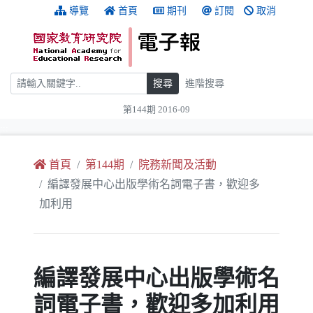
跳到主要內容
:::
導覽
首頁
期刊
訂閱
取消
搜尋
搜尋
進階搜尋
第144期 2016-09
:::
首頁
第144期
院務新聞及活動
編譯發展中心出版學術名詞電子書，歡迎多
加利用
編譯發展中心出版學術名
詞電子書，歡迎多加利用