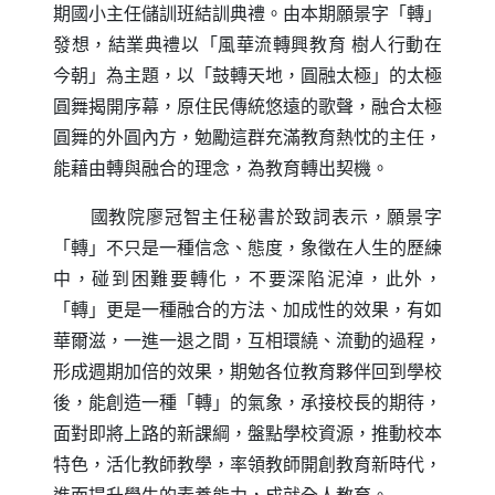
期國小主任儲訓班結訓典禮。由本期願景字「轉」
發想，結業典禮以「風華流轉興教育 樹人行動在
今朝」為主題，以「鼓轉天地，圓融太極」的太極
圓舞揭開序幕，原住民傳統悠遠的歌聲，融合太極
圓舞的外圓內方，勉勵這群充滿教育熱忱的主任，
能藉由轉與融合的理念，為教育轉出契機。
國教院廖冠智主任秘書於致詞表示，願景字
「轉」不只是一種信念、態度，象徵在人生的歷練
中，碰到困難要轉化，不要深陷泥淖，此外，
「轉」更是一種融合的方法、加成性的效果，有如
華爾滋，一進一退之間，互相環繞、流動的過程，
形成週期加倍的效果，期勉各位教育夥伴回到學校
後，能創造一種「轉」的氣象，承接校長的期待，
面對即將上路的新課綱，盤點學校資源，推動校本
特色，活化教師教學，率領教師開創教育新時代，