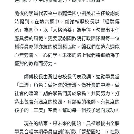
進而提升學生的素養能力，成就全人教育。
隨後的學員代表臺中市龍津國小劉美君主任致謝詞
時提到，在這六週中，感謝輔導校長以「經驗傳
承」為圓心，以「人格涵養」為半徑，勾畫出主任
應具備的風範，更要感謝國教院行政團隊與每一位
輔導員亦師亦友的規劃與協助，讓我們在這六週能
心無旁騖、一心向學，未來的路上我們將繼續為了
臺灣的教育而努力。
師傅校長由黃世忠校長代表致詞，勉勵學員當
「三流」角色：做社會的清流、做社會的中流、做
社會的暖流，期許學員們勇於承擔，共同努力，打
造出包含有溫度的校園、有熱度的老師、有氣度的
孩子的「三度」空間，幫助每一個孩子邁向成功。
現在的結束，是未來的開始，典禮最後由全體
學員合唱本期學員自創的期歌「夢想園地」，在歌