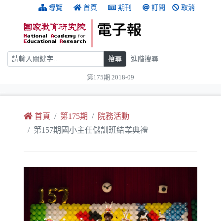
跳到主要內容
:::
導覽
首頁
期刊
訂閱
取消
搜尋
搜尋
進階搜尋
第175期 2018-09
:::
首頁
第175期
院務活動
第157期國小主任儲訓班結業典禮