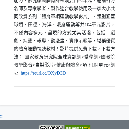
能力，依健康與體育課程綱要自
92
年起，邀請各方
名師及專家學者，製作適合教學使用及一家大小共
同欣賞系列「體育單項運動教學影片」，類別涵蓋
球類、田徑、海洋、暖身運動等共
104
單元影片，
不僅內容多元，呈現的方式尤其活潑，包括：戲
劇、綜藝、報導、動漫畫、實作示範等，堪稱優質
的體育運動視聽教材！影片提供免費下載，下載方
法：
國家教育研究院全球資訊網
>
愛學網
>
國教院
教學影音
>
自製影片
>
健康與體育
>
項下
104
單元
>
網
（另開新視窗）
址
:
https
://
reurl
.
cc
/
OXyD3D
:::