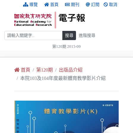
跳到主要內容
:::
導覽
首頁
期刊
訂閱
取消
搜尋
搜尋
進階搜尋
第120期 2015-09
:::
首頁
第120期
出版品介紹
本院103及104年度最新體育教學影片介紹