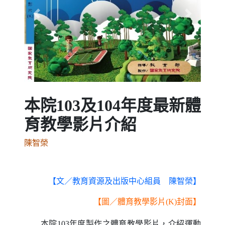
Previous
Next
本院103及104年度最新體
育教學影片介紹
陳智榮
【文
／
教育資源及出版中心組員
陳智榮】
【圖
／
體育教學影片
(K)
封面】
本院
103
年度製作之體育教學影片，介紹運動