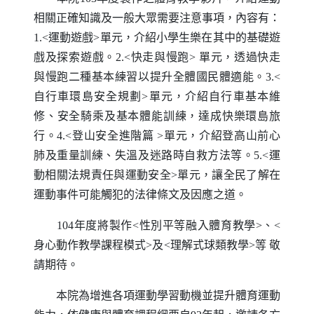
相關正確知識及一般大眾需要注意事項，內容有：
1.<
運動遊戲
>
單元，介紹小學生樂在其中的基礎遊
戲及探索遊戲。
2.<
快走與慢跑
>
單元，透過快走
與慢跑二種基本練習以提升全體國民體適能。
3.<
自行車環島安全規劃
>
單元，介紹自行車基本維
修、安全騎乘及基本體能訓練，達成快樂環島旅
行。
4.<
登山安全進階篇
>
單元，介紹登高山前心
肺及重量訓練、失溫及迷路時自救方法等。
5.<
運
動相關法規責任與運動安全
>
單元，讓全民了解在
運動事件可能觸犯的法律條文及因應之道。
104
年度將製作
<
性別平等融入體育教學
>
、
<
身心動作教學課程模式
>
及
<
理解式球類教學
>
等
敬
請期待。
本院為增進各項運動學習動機並提升體育運動