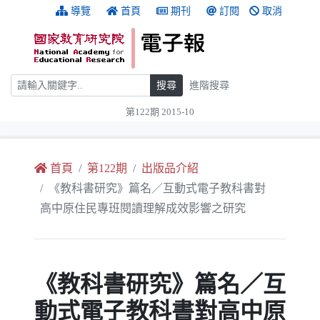
跳到主要內容
:::
導覽
首頁
期刊
訂閱
取消
搜尋
搜尋
進階搜尋
第122期 2015-10
:::
首頁
第122期
出版品介紹
《教科書研究》篇名／互動式電子教科書對
高中原住民專班閱讀理解成效影響之研究
《教科書研究》篇名／互
動式電子教科書對高中原