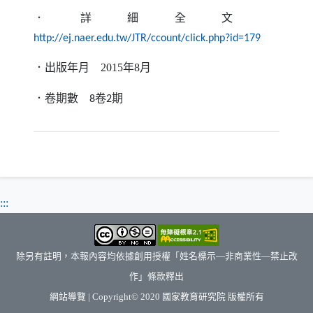
．詳細全文
（另開新
http://ej.naer.edu.tw/JTR/ccount/click.php?id=179
．出版年月
2015
年
8
月
．卷期數
卷
期
8
2
:::
除另有註明，本報內容均依據創用授權「姓名標示—非商業性—禁止改
作」條款釋出
（另開新視窗）
網站導覽
| Copyright© 2020
國家教育研究院
版權所有