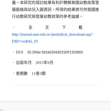
義。本研究的探討結果有利於瞭解美國幼教政策發
展脈絡與幼兒入園資訊，所得的結果將可供我國進
行幼教研究與發展幼教政策的參考論據。
．全文下載
http://journal.naer.edu.tw/periodical_download.asp?
（另開新視窗）
DID=vol042_05
．
DOI
10.3966/181665042015091103005
．出版年月
2015
年
9
月
．卷期數
11
卷
3期
:::