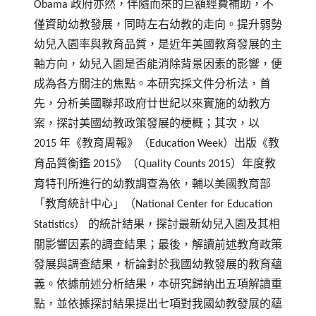
政府亦然，伴隨而來的巨額經費補助，不
Obama
僅資助幼教發展，同時左右幼教的走向。提升弱勢
幼兒入園率與教育品質，是近年美國教育發展的主
軸方向，幼兒入園是否能消除背景因素的影響，便
成為各方關注的焦點。本研究採文件分析法，首
先，分析美國聯邦政府廿世紀以來實施的幼教方
案，探討美國幼教政策發展的梗概；其次，以
年《教育周報》（
）出版《教
2015
Education Week
育品質衡鑑
》（
）年度教
2015
Quality Counts 2015
育特刊所進行的幼教調查為依，輔以美國教育部
「教育統計中心」（
National Center for Education
）
的統計結果，探討最新幼兒入園及其相
Statistics
關影響因素的調查結果；最後，解讀前述教育政策
發展與調查結果，析論對於我國幼教發展的教育蘊
義。依據前述分析結果，本研究歸納出五項解讀重
點，並依據探討結果提出七項對我國幼教發展的蘊