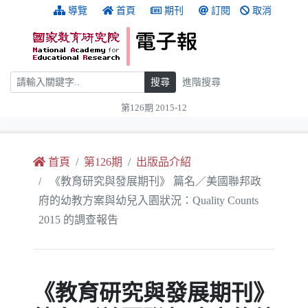
跳到主要內容
:::
導覽
首頁
期刊
訂閱
取消
搜尋
搜尋
進階搜尋
第126期 2015-12
:::
首頁
第126期
出版品介紹
《教育研究與發展期刊》 篇名／美國聯邦政
府的幼教方案與幼兒入園狀況：Quality Counts
2015 的調查報告
《教育研究與發展期刊》