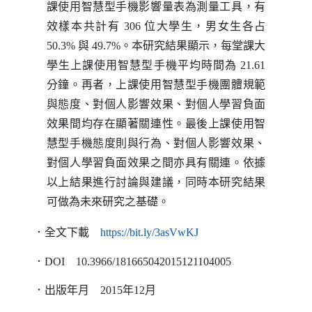
課使用智慧型手機影響量表為測量工具，有
效樣本共計有
306
位大學生，男女生各占
50.3%
與
49.7%
。本研究結果顯示，每堂課大
學生上課使用智慧型手機平均時間為
21.61
分鐘。再者，上課使用智慧型手機團體規範
與態度、對個人影響效果、對個人學習負面
效果間均存在顯著關連性。最後上課使用智
慧型手機態度則與行為、對個人影響效果、
對個人學習負面效果之間亦具有關連。依據
以上結果進行討論與建議，同時本研究結果
可做為未來研究之基礎。
（另開新視窗）
．全文下載
https
://
bit
.
ly
/3asVwKJ
．
DOI
10.3966/181665042015121104005
．出版年月
2015
年
12
月