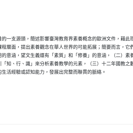
養的一支源頭，簡述影響臺灣教育界素養概念的歐洲文件，藉此
課程層面，提出素養觀念在華人世界的可能拓展；簡要而言，它
用的意涵，望文生義還有「素質」和「修養」的意涵，（二）素
引「知、行、識」來分析素養教學的元素，（三）十二年國教之
的生活經驗或認知能力，發展出完整而聯貫的脈絡。
另開新視窗）