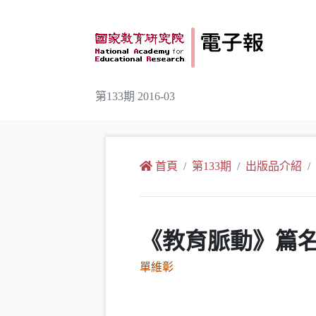
跳到主要內容
第133期 2016-03
:::
首頁
第133期
出版品介紹
《教育脈動》篇
單維彰