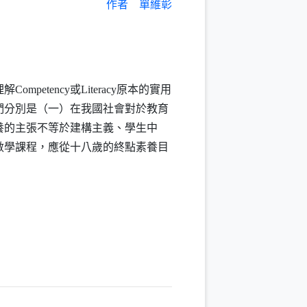
作者
單維彰
理解
Competency
或
Literacy
原本的實用
們分別是（一）在我國社會對於教育
養的主張不等於建構主義、學生中
數學課程，應從十八歲的終點素養目