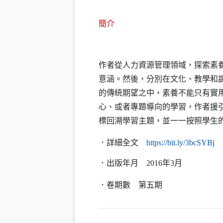
簡介
作者從人力資源管理領域，探索素
意涵。然後，分別在文化、教學和
的傳統期望之中，素養不能只有實
心、或者專題導向的學習，作者援
標回溯學習主題，並一一按照學生
（
．詳細全文
https
://
bit
.
ly
/3bcSYBj
．出版年月
201
6
年3月
．卷期數
第五期