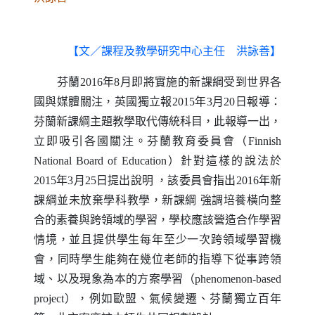
【文／課程及教學研究中心主任 洪詠善】
芬蘭
2016
年
8
月即將實施的新課綱受到世界各
國與媒體關注，英國獨立報
2015
年
3
月
20
日報導：
芬蘭新課綱主題教學取代傳統科目，此報導一出，
立即吸引各國關注。芬蘭教育委員會（
Finnish
National Board of Education
）針對這樣的說法於
2015
年
3
月
25
日提出說明
，該委員會指出
2016
年新
課綱並未放棄學科教學，新課綱
強調培養橫向整
合的素養與跨領域的學習，學校應該營造合作學習
情境，並且提供學生每年至少一次跨領域學習機
會，同時學生能夠在幾位老師的指導下從事跨領
域、以及現象為本的方案學習（
phenomenon-based
project
），例如歐盟、氣候變遷、芬蘭獨立百年