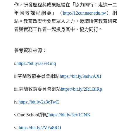
作，研發歷程與成果陸續在「協力同行：走進十二
（另開新視
年國教課程綱要」（
http://12cur.naer.edu.tw
）網
站。教育改變需要集眾人之力，邀請所有教育研究
者與實務工作者一起投身其中，協力同行。
參考資料來源：
（另開新視窗）
i.
https
://
bit
.
ly
/3aeeGnq
（另開新視窗
ii.
芬蘭教育委員會網站
https
://
bit
.
ly
/3adwAXf
（另開新視窗
iii.
芬蘭教育委員會網站
https
://
bit
.
ly
/2RLBlRp
（另開新視窗）
iv.
https
://
bit
.
ly
/2z3eTwE
（另開新視窗）
v.One School
網站
https
://
bit
.
ly
/3ev1CNK
（另開新視窗）
vi.
https
://
bit
.
ly
/2VFa8RO