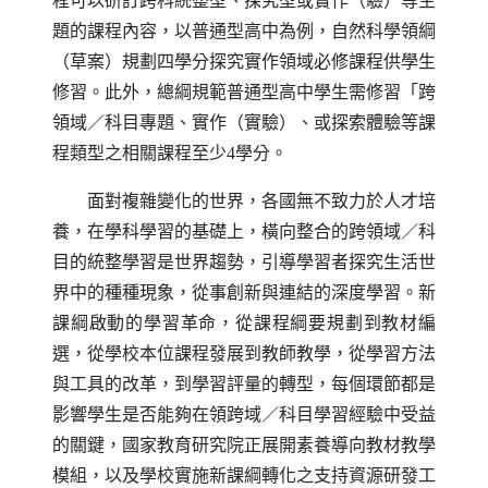
程可以研訂跨科統整型、探究型或實作（驗）等主
題的課程內容，以普通型高中為例，自然科學領綱
（草案）規劃四學分探究實作領域必修課程供學生
修習。此外，總綱規範普通型高中學生需修習「跨
領域／科目專題、實作（實驗）、或探索體驗等課
程類型之相關課程至少
4
學分。
面對複雜變化的世界，各國無不致力於人才培
養，在學科學習的基礎上，橫向整合的跨領域／科
目的統整學習是世界趨勢，引導學習者探究生活世
界中的種種現象，從事創新與連結的深度學習。新
課綱啟動的學習革命，從課程綱要規劃到教材編
選，從學校本位課程發展到教師教學，從學習方法
與工具的改革，到學習評量的轉型，每個環節都是
影響學生是否能夠在領跨域／科目學習經驗中受益
的關鍵，國家教育研究院正展開素養導向教材教學
模組，以及學校實施新課綱轉化之支持資源研發工