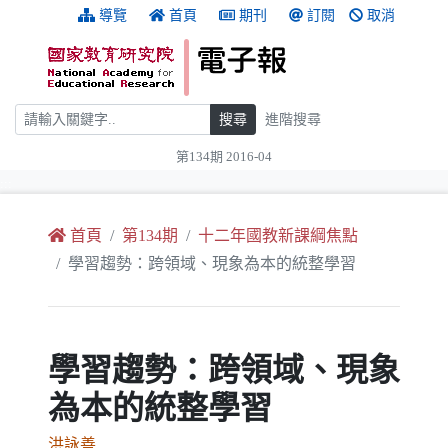
跳到主要內容
:::
導覽
首頁
期刊
訂閱
取消
搜尋
搜尋
進階搜尋
第134期 2016-04
:::
首頁
第134期
十二年國教新課綱焦點
學習趨勢：跨領域、現象為本的統整學習
學習趨勢：跨領域、現象
為本的統整學習
洪詠善