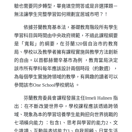
驗也需要同步轉型，畢竟填空問答或是非選擇題－
無法讓學生完整學習如何規劃宜居城市吧？！
依據芬蘭教育基本法，基礎教育階段所有學生
學習科目與時間由中央政府規範，不過此課程綱要
是「寬鬆」的綱要，在芬蘭
320
個自治市的教育
局、學校以及教學者擁有課程實施與教學方法創新
的自由。以首都赫爾辛基市為例
，教育當局決定
該市所有學科每年應該設計兩個時段（約數週），
為每個學生實施跨領域的教學，有興趣的讀者可以
參閱該市
One School
學校網站
。
芬蘭教育委員會課程發展主任
Irmeli Halinen
指
出：在不斷改變世界中，學校課程應該透過跨領
域、現象為本的學習培養學生能夠迎向世界挑戰的
七項橫向能力
：包含
1
、思考與學習的能力
2
、文
化識讀、互動與表述能力
3
、自我照顧、日常生活