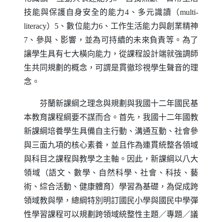
技能與保護自身安全的能力
4
、多元識讀（
multi-
literacy
）
5
、數位能力
6
、工作生活能力與創業精神
7
、參與、影響，並為可持續的未來負責等。為了
讓學生具有七大橫向能力，從課程設計端就強調師
生共同規劃的概念，可謂是貫徹珍視學生聲音的理
念。
芬蘭新課綱之理念與規劃與我國十二年國民基
本教育課程綱要不謀而合。首先，我國十二年國教
新課綱培養學生具備自主行動、溝通互動、社會參
與三面九項的核心素養，並且作為連貫統整各領域
與科目之課程與教學之主軸。因此，新課綱以八大
領域（語文、數學、自然科學、社會、科技、藝
術、綜合活動、健康體育）學習為基礎，為促成跨
領域教與學，總綱特別明訂國民小學與國民中學彈
性學習課程可以規劃跨領域統整性主題／專題／議