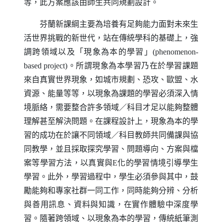
等，此方案應該由師生共同規劃設計。
芬蘭新課綱主要為培養有足夠能力面對未來生
活世界挑戰的新世代，站在傳統學科的基礎上，強
調跨領域以及「現象為本的學習」
(phenomenon-
based project)
。所謂現象為本學習乃在於學習課題
來自真實世界現象，如城市規劃、恐攻、歐盟、水
資源、能量等等，以現象為課題的學習必須深入情
境脈絡，需要整合許多領域／科目才足以能夠整體
理解甚至解決問題。在課程設計上，現象為本的學
習的成功在於讓不同領域／科目教師共同備課與協
同教學，並且採取探究學習、問題導向、方案與檔
案等學習方法，以真實與
E
化的學習情境引導學生
學習。此外，學習過程中，學生必須參與其中，鼓
勵能夠和專家社群一同工作，同時能夠分辨、分析
與善用訊息、資料與知識，在實作體驗中深度學
習。隨著跨領域、以現象為本的學習，傳統紙筆測