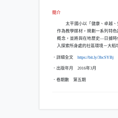
簡介
太平國小以「健康、卓越、
作為教學媒材，規劃一系列特色
概念，並將與在地歷史—日據時
入探索所身處的社區環境－大稻
（
．詳細全文
https
://
bit
.
ly
/3bcSYBj
．出版年月
2016
年
3
月
．卷期數
第五期