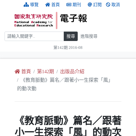
跳到主要內容
:::
導覽
首頁
期刊
訂閱
取消
搜尋
搜尋
進階搜尋
第142期 2016-08
:::
首頁
第142期
出版品介紹
《教育脈動》篇名／跟著小一生探索「風」
的動次動
《教育脈動》篇名／跟著
小一生探索「風」的動次