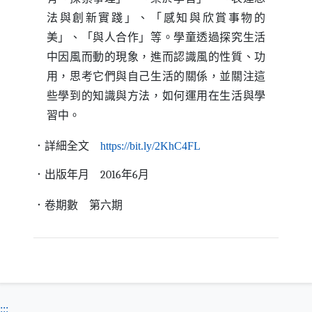
法與創新實踐」、「感知與欣賞事物的
美」、「與人合作」等。學童透過探究生活
中因風而動的現象，進而認識風的性質、功
用，思考它們與自己生活的關係，並關注這
些學到的知識與方法，如何運用在生活與學
習中。
（另開新視窗）
．詳細全文
https
://
bit
.
ly
/2KhC4FL
．出版年月
201
6年6月
．卷期數
第六期
:::