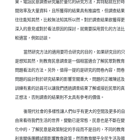
果。電話民意調查研究屬於量化的研究方法，其特點就在於時
間效率及大量資料，且所獲得的結果具有推論性，但調查結果
往往能知其然，比較無法知其所以然。對於調查結果欲獲得更
深入的意見或對於看法原因的探討，就需要採用質化的方法比
較適當，例如訪談。
當然研究方法的適用要符合研究的目的，如果研究目的只
是想知其然，則教育民意調查是一個相當適合了解民眾對教育
問題看法的方法。另外，值得一提的是研究的問卷內容，問卷
問題的設計對於研究結果的影響至關重大，問題的正確陳述及
訓練有素的訪員可以讓我們透過調查結果了解或接近民眾的真
正想法，否則調查的結果則不太具有參考的價值。
後現代社會的多樣性讓人們似乎有更大的空間及更多的自
由來看待我們生活的世界，變動已是常態，民意也是不斷在變
化中的，了解民意是政策制定的手段而不是目的，不同的教育
利害關係團體試圖影響教育政策，然而教育關乎全民生活及國