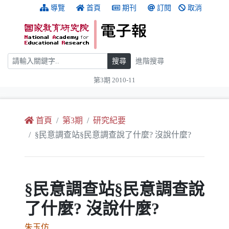
跳到主要內容
:::
導覽
首頁
期刊
訂閱
取消
搜尋
搜尋
進階搜尋
第3期 2010-11
:::
首頁
第3期
研究紀要
§民意調查站§民意調查說了什麼? 沒說什麼?
§民意調查站§民意調查說
了什麼? 沒說什麼?
朱玉仿