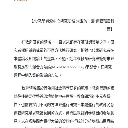
【文
/
教學資源中心研究助理
朱玉仿；圖
/
調查報告封
面】
在教育研究的領域，一直以來都存在著所謂質量之爭，研
究者採用質的或量的不同方法進行研究，相對也代表研究者在
本體論及知識論上的差異，不過，近年來教育研究典範的未來
趨勢是朝向混合方法論
(Mixed Methodology)
來整合，在研究
過程中納入質的及量的方法。
教育領域屬於行為與社會科學研究的範疇，教育問題的複
雜往往需要從整體環境脈絡中來理解，教育問題的多元多樣
性，也需要採用不同的方法來進行研究。本處進行的教育民意
調查研究是以電話訪問的方式，詢問民眾對問卷題目的看法意
見，以在短時間內獲得大量的資料進行統計分析以得出民意結