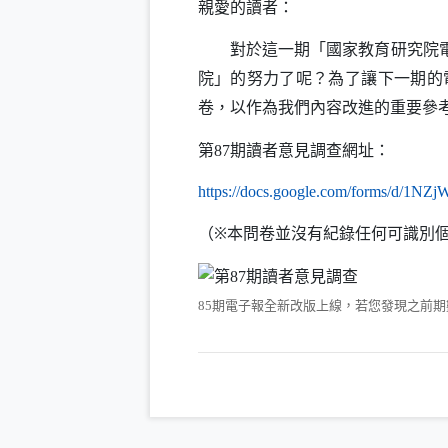
親愛的讀者：
對於這一期「國家教育研究院電子
院」的努力了呢？為了讓下一期的
卷，以作為我們內容改進的重要參
第
期讀者意見調查網址：
8
7
https
://
docs
.
google
.
com
/
forms
/
d
/1NZjW
（※本問卷並沒有紀錄任何可識別
期電子報全新改版上線，若您發現之前期
85