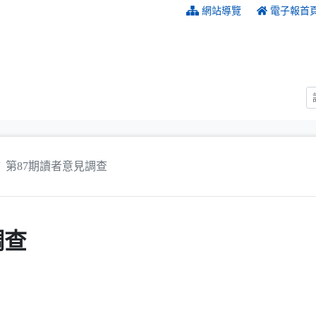
:::
網站導覽
電子報首
第87期讀者意見調查
調查