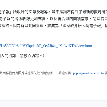
報」所收錄的文章及報導，是不是讓您得到了最新的教育研
電子報的出版收錄更加充實、以及符合您的閱讀需求，請您看
考指標。因為有您共同參與，將成為「國家教育研究院電子報」
（另開新
Ls53ODIr6cItVYlqc1oRP_Os7Ji4n_eX1J4-
KTA
/
viewform
個人的資訊，請放心填寫。）
數因移機而有圖片或連結失效的情況發生，歡迎來信
epaper@mail.naer.edu.tw