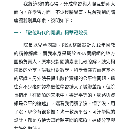
我將這
週的心得，分成學習與人際互動兩大
6
面向。在學習方面，不少經驗豐富、見解獨到的講
座讓我別具印象，說明如下：
一、「數位時代的閱讀」柯華葳院長
院長以兒童閱讀、
整體設計與
年國教
PISA
12
的精神解說，而我本身是屬於
閱讀組的地方
PISA
團務負責人，原本只對閱讀素養比較瞭解，聽完柯
院長的分享，讓我也對數學、科學素養方面有基本
的認識。另外院長提出數位資訊的公平性問題，過
往有不少老師認為數位學習擴大了城鄉差距，但院
長指出「在閱讀的天地中，書是平等的，網路與資
訊是公平的論述」，端看我們讀了沒、懂了沒、用
了沒，現今有很多如：均一教育平台、可汗學院的
設計，都是方便大眾跨越空間的障礙，達成分享與
共好的做法。