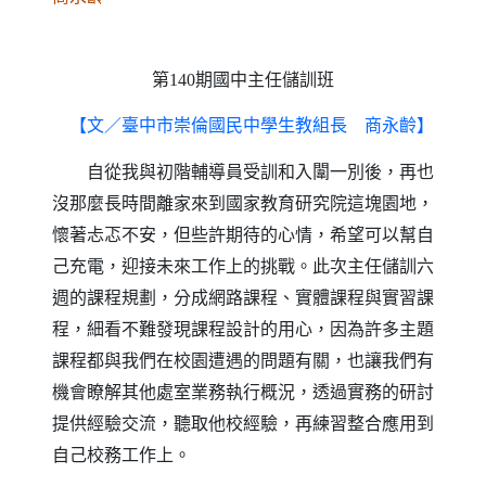
第
期國中主任儲訓班
140
【文／臺中市崇倫國民中學生教組長 商永齡】
自從我與初階輔導員受訓和入闈一別後，再也
沒那麼長時間離家來到國家教育研究院這塊園地，
懷著忐忑不安，但些許期待的心情，希望可以幫自
己充電，迎接未來工作上的挑戰。此次主任儲訓六
週的課程規劃，分成網路課程、實體課程與實習課
程，細看不難發現課程設計的用心，因為許多主題
課程都與我們在校園遭遇的問題有關，也讓我們有
機會瞭解其他處室業務執行概況，透過實務的研討
提供經驗交流，聽取他校經驗，再練習整合應用到
自己校務工作上。