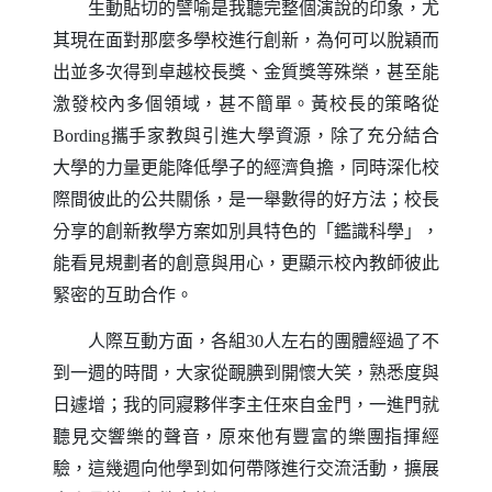
生動貼切的譬喻是我聽完整個演說的印象，尤
其現在面對那麼多學校進行創新，為何可以脫穎而
出並多次得到卓越校長獎、金質獎等殊榮，甚至能
激發校內多個領域，甚不簡單。黃校長的策略從
攜手家教與引進大學資源，除了充分結合
Bording
大學的力量更能降低學子的經濟負擔，同時深化校
際間彼此的公共關係，是一舉數得的好方法；校長
分享的創新教學方案如別具特色的「鑑識科學」，
能看見規劃者的創意與用心，更顯示校內教師彼此
緊密的互助合作。
人際互動方面，各組
人左右的團體經過了不
30
到一週的時間，大家從靦腆到開懷大笑，熟悉度與
日遽增；我的同寢夥伴李主任來自金門，一進門就
聽見交響樂的聲音，原來他有豐富的樂團指揮經
驗，這幾週向他學到如何帶隊進行交流活動，擴展