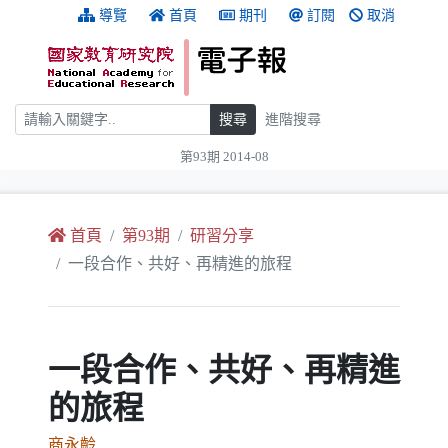
跳到主要內容
:::
導覽
首頁
期刊
訂閱
取消
搜尋
搜尋
進階搜尋
第93期 2014-08
:::
首頁
第93期
研習分享
一段合作、共好、再精進的旅程
一段合作、共好、再精進
的旅程
商永齡