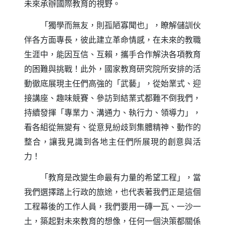
未來承辦國際教育的視野。
「獨學而無友，則孤陋寡聞也」，瞭解儲訓伙
伴各方面專長，彼此建立革命情感，在未來的教職
生涯中，能因互信、互賴，攜手合作解決各項教育
的困難與挑戰！此外，國家教育研究院所安排的活
動徹底展現主任們高強的「武藝」，從始業式、迎
接講座、趣味競賽、參訪到結業式都難不倒我們，
持續發揮「專業力、溝通力、執行力、領導力」，
看各組從無變有、從意見紛歧到集體精神、動作的
整合，讓我見識到各地主任們所展現的創意與活
力！
「教育是改變生命最有力量的希望工程」，當
我們選擇踏上行政的旅途，也代表著我們正是這個
工程幕後的工作人員，我們要用一磚一瓦、一沙一
土，築起對未來教育的想像，任何一個決策都關係