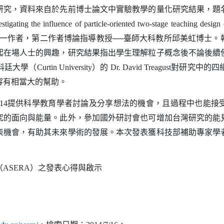
，資料來自於先前博士論文中實驗教學的量化研究結果，題
estigating the influence of particle-oriented two-stage teaching design
一作者，第二作者博論指導教授──臺師大科教所邱美虹博士。
起在場人士的興趣，研究結果指出學生理解粒子概念後不論後續
科廷大學（
）的
對研究中的四
Curtin University
Dr. David Treagust
容有相當大的幫助。
提供科學教育學者討論及分享想法的機會，且過程中也能接
14
究的面向與能量。此外，參加國外研討會也可增加台灣研究的能
表機會，有助其未來學術的發展。本次發表獲科技部補助專家學
（另開新視窗）