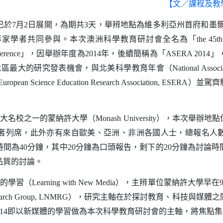
【文／課程及教
已於
月
日展開，為期共
天，舉辨地點為維多利亞州首府和墨
7
2
3
專家學者共同參與。本次澳洲科學教育研討會全名為「
the 45th
」，因舉辦年度為
年，後續簡稱為「
」
erence
2014
ASERA 2014
地區最大的研究發表機會，與北美科學教育年會（
National Associ
）並駕齊
European Science Education Research Association, ESERA
大名校之一的蒙納許大學（
），本次舉辦地點
Monash University
者列席，此外亦有來自歐美、亞洲、非洲各國人士，總報名人
時間為
分鐘，其中
分鐘為口頭報告，剩下的
分鐘為討論時
40
20
20
品質的討論。
的學習（
），主辨單位蒙納許大學早在
Learning with New Media
），研究主軸在於探討教育、科技與媒體之
search Group, LNMRG
即以新媒體的學習做為本次科學教育研討會的主軸，將焦點集
14