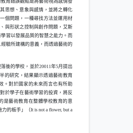
術教育錯誤觀點是將藝術視為感情發
受其思想、意象與感情，並將之轉化
理一個問題，一種尋找方法並運用材
條、與形狀之控制與創作問題，艾斯
術學習以發展品質的智慧之能力。而
人經驗所建構的意義，而透過藝術的
現落後的學校，並於
年
月提出
20011
5
半的研究，結果顯示透過藝術教育
新視窗）
效。對於國家的未來而言也有所助
日對於學子在藝術學習的投資，將反
的是藝術教育在整體學校教育的意
施力的板手」（
It is not a flower, but a