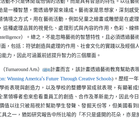
術活動不只是休閒或怡情的活動，而是具有智慧的特性。以往藝
動是一種智慧，需透過學習來達成。藝術家是思想家，深刻感
題情境之方式，用在藝術活動，例如兒童之繪畫或雕塑是在處
，這種處理品質的視覺化、處理形式與內容的作用，色彩、線
）。總之，不能忽略藝術的智慧特性，且必須透過藝
intelligence
層面，包括：符號創造與處理的作用、社會文化的實踐以及經個
的能力，因此可涵蓋前述提升智力的三個層面。
」（
）
計畫而言，該計畫透過藝術教育幫助表
Turnaround Arts
註
(
4)
’
。歷經一年
（另開
ion: Winning America
s Future Through Creative Schools
)
學術表現與創造力，以及學校的整體學習成就表現，有顯著成
企業領導者愈來愈看重員工的創造、合作及革新能力，因此今
價值以往只被局視於幫助學生發聲、發掘天份等，但美國看到
工具之一，猶如研究報告中所比喻的「不只是盛開的花朵，亦是