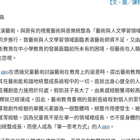
【文、圖／課
表演藝術，與原有的視覺藝術與音樂統整為「藝術與人文學習領
同步進行，致藝術與人文學習領域面臨表演藝術師資不足，又
術教育在中小學教育的發展面臨前所未有的困境，但藝術在人
能忽視。
）
在透過兒童藝術討論藝術在教育上的涵意時，提出藝術教
註
(
1)
其在藝術能和諧地統整成長過程中的一切，造就出身心健全的
這種創造力施用於何處。假如孩子長大了，由美感經驗獲得較
標就已經達成。因此，藝術教育重視的是創造過程對個人的影
導致創作經驗的單獨元素變為一個整體時，統整作用便發生，
感等經驗。因為兒童既不是在單一的領域裡成長，也不是身體
的統整成長，而使人成為「單一思考方式」的人
。
註
(
2)