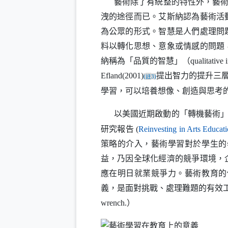
藝術除了有統整的特性外，藝
洩的途徑而已。艾斯納認為藝術活
為公眾的形式。智慧是人們處理問
料以轉化思想、意象或情感的問題
納稱為「品質的智慧」（
qualitative 
提出智力的提升三
Efland(2001)
註
(
3)
學習，可以培養想像、創造與思考
以美國近期啟動的「轉機藝術
研究報告
(
Reinvesting in Arts Educat
策略的介入，藝術學習對於學生的
益，乃因全球化經濟的競爭環境，
應在明日就業競爭力。藝術教育的
義，是面對挑戰、處理難題的有效
）
wrench.