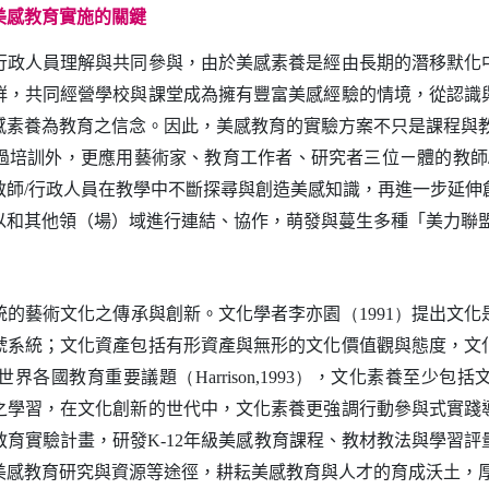
美感教育實施的關鍵
人員理解與共同參與，由於美感素養是經由長期的潛移默化
群，共同經營學校與課堂成為擁有豐富美感經驗的情境，從認識
感素養為教育之信念。因此，美感教育的實驗方案不只是課程與
過培訓外，更應用藝術家、教育工作者、研究者三位ㄧ體的教師
教師
行政人員在教學中不斷探尋與創造美感知識，再進一步延伸
/
以和其他領（場）域進行連結、協作，萌發與蔓生多種「美力聯
的藝術文化之傳承與創新。文化學者李亦園
提出文化
（1991）
號系統；文化資產包括有形資產與無形的文化價值觀與態度，文
世界各國教育重要議題
，文化素養至少包括
（Harrison,1993）
之學習，在文化創新的世代中，文化素養更強調行動參與式實踐
教育實驗計畫，研發
年級美感教育課程、教材教法與學習評
K-12
美感教育研究與資源等途徑，耕耘美感教育與人才的育成沃土，