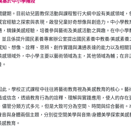
奠基於中小學階段
期。目前幼兒園教保活動與課程暫行大綱中設有美感領域，
感官經驗之探索與表現，啟發兒童好奇想像與創造力。中小學教
通，精鍊美感經驗，培養參與藝術及美感活動之興趣。在中小學
；並且係提升國民素養專案辦公室提出國民素養中教養
美感素養
/
感知、想像、詮釋、思辨、創作實踐與溝通表達的能力以及相關
美感領域外，中小學主要以藝術領域為主，其他領域為輔；在非
養。
，學校正式課程中往往將藝術教育視為美感教育的核心。藝
值或信念，透過教育行為的詮釋、理解與實踐應用，使人的存在
，儘管分類方式多元，但是大致可分為空間、時間與綜合藝術。
聲音與身體兩個主題，分別從空間美學與音樂
身體美學探索美感
/
美感教育。