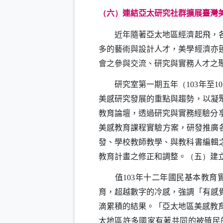
六
連結亞太研究社群擴展臺灣
（
）
近年隨著亞太地區經濟起飛，各國
多的藝術與設計人才，美學經濟亦
會之參與交流、研究與實務人才之
研究室第一期五年
年至
（103
10
美感研究發展的重點與趨勢，以凝
教育論壇，透過研究與實務經驗分
美感教育課程實驗方案，研發推廣
發、學校教師教學、與教科書編輯
教育計畫之修正和調整。
五
建
（
）
值
年十二年國民基本教育
103
育，超越數字的冷感，強調「有感
滴累積的結果。「亞太地區美感教
太地區許多國家有著共同的被殖民