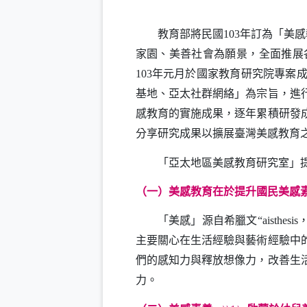
教育部將民國
年訂為「美感
103
家園、美善社會為願景，全面推展
年元月於國家教育研究院專案
103
基地、亞太社群網絡」為宗旨，進
感教育的實施成果，逐年累積研發
分享研究成果以擴展臺灣美感教育
「亞太地區美感教育研究室」提
（一）美感教育在於提升國民美感
「美感」源自希臘文
“aisthesis
主要關心在生活經驗與藝術經驗中
們的感知力與釋放想像力，改善生
力。