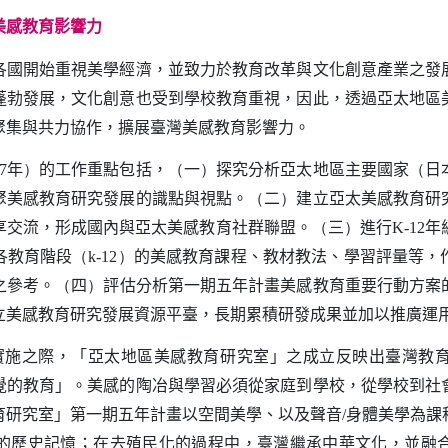
美感教育影響力
開始重視美學經濟，並致力於教育改革與文化創意產業之發
蓬勃發展，文化創意也受到學校教育重視，因此，透過亞太地區
聚集與共力協作，擴展臺灣美感教育影響力。
年
的工作重點包括，
一
探究分析亞太地區主要國家
日
7
）
（
）
（
聚美感教育研究發展的識點與視點。
二
建立亞太美感教育研
（
）
享交流，形成國內與亞太美感教育社群聯盟。
三
進行
年
（
）
K-12
各教育階段
的美感教育課程、教材教法、學習評量等，
（k-12）
之參考。
四
評估分析第一期五年計畫美感教育重要行動方案
（
）
立美感教育研究發展資源平臺，長期累積研發成果並加以推廣運
實施之際，「亞太地區美感教育研究室」之成立反映出臺灣教
覺的教育」。美感的陶冶與學習必須從家庭到學校，從學校到社
育研究室」第一期五年計畫以空間美學、以及聲音
身體美學為課
/
的歷史記憶；在去殖民化的過程中，臺灣繼承中華文化，並融