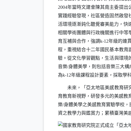
年當時文建會陳其南主委提出
2004
實踐經驗發現，社區營造固然啟發
活環境逐漸鈍化聽覺審美能力，快
相關學術團體與行政機關進行中等
育互補與合作，強調
年級的連
k-12
程，重視結合十二年國民基本教育
驗。從文化學習觀點，生活與環境
音樂
身體美學，則包括音樂三大構
/
為
年級課程設計要素，採取學
k-12
未來，「亞太地區美感教育研究室
育教育新視野，研發多元的美感教
樂
身體美學之美感教育實驗學校，
/
資之教學力與鑑賞力；累積臺灣美