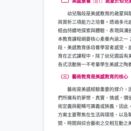
（二）美感素養
1）
啟蒙於幼兒
（
註
幼兒階段是美感教育的啟蒙與關鍵
與賞析三項能力之培養。透過多元
經由持續地探索與體驗、表現與溝
本教育課程綱要核心素養內涵之一
段，美感教育係培養學習者感受、
育在正式課程中，除了幼兒園設有
各式活動無一不考量學生美感之陶
（三）藝術教育是美感教育的核心
藝術是美感經驗重要的媒介，因此
們所擁有的夢想、真實、情感、價
術定義與範疇可廣義或狹義，因此
方案主要聚焦在生活與環境、以及
間、時間與綜合藝術之交相互動之