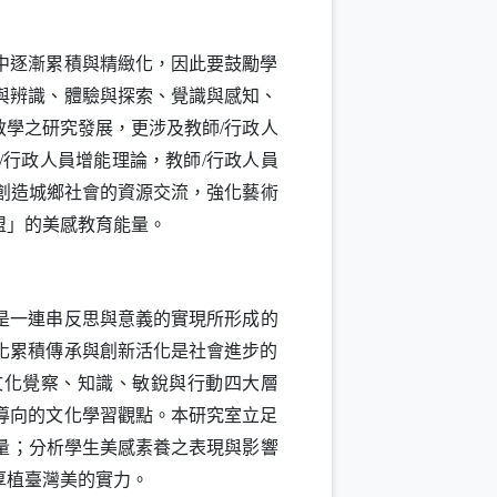
中逐漸累積與精緻化，因此要鼓勵學
與辨識、體驗與探索、覺識與感知、
教學之研究發展，更涉及教師
行政人
/
行政人員增能理論，教師
行政人員
/
/
創造城鄉社會的資源交流，強化藝術
盟」的美感教育能量。
是一連串反思與意義的實現所形成的
化累積傳承與創新活化是社會進步的
文化覺察、知識、敏銳與行動四大層
導向的文化學習觀點。本研究室立足
量；分析學生美感素養之表現與影響
厚植臺灣美的實力。