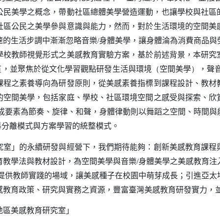
公民美學之概念，帶動社區總體美學營造運動，也讓學校與社區
社區公民之美學參與意識與能力，然而，對於生活環境的空間美
速的生活步調中漸漸忽略音樂
身體美學，讓身體淪為消費商品與
/
學校教師視覺形式之美感教育實驗方案，基於前述背景，本研究
貫，並聚焦於從文化學習觀點研發生活與環境
空間美學
，聲
（
）
課程之素養導向為研發原則，從美感素養指標到課程設計、教材
的空間美學，包括家庭、學校、社區環境空間之感受與探索、欣
成要素為節奏、旋律、和聲，身體律動則以舞蹈之空間、時間與
科分離模式與方案學習的統整模式。
」的永續研發與經營下，我們期待能夠：創新美感教育課程
育教學法與教材設計，為空間美學與音樂
身體美學之美感教育注
/
提供教師實踐的場域，讓美感種子在校園中萌芽成長；引進亞太
感教育政策、研究與實務之資源，豐富臺灣美感教育研發實力，