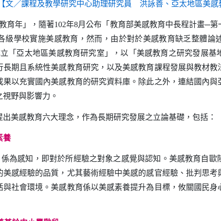
【文／課程及教學研究中心助理研究員 洪詠善、亞太地區美感
教育年」，隨著
年
月公布「教育部美感教育中長程計畫─第
102
8
各級學校實施美感教育，然而，由於對於美感教育缺乏整體論
成立「亞太地區美感教育研究室」，以「美感教育之研究發展基
行長期且系統性美感教育研究，以及美感教育課程發展與教材教
成果以充實國內美感教育的研究資料庫。除此之外，連結國內與
之視野與影響力。
出美感教育六大理念，作為長期研究發展之立論基礎，包括：
素養
，係為感知，即對於所經驗之對象之感覺與認知。美感教育自歐
的美感經驗的品質，尤其藝術經驗中美感的感官經驗、批判思考
活與社會環境。美感教育係以美感素養提升為目標，攸關國民身