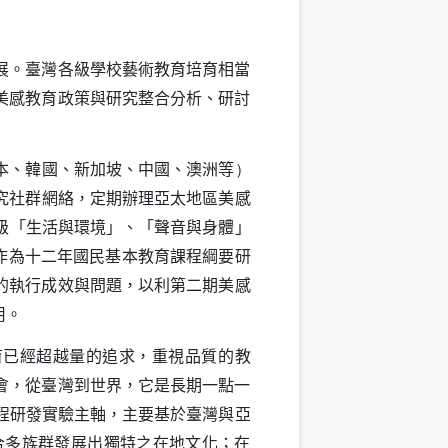
展。臺灣各級學校藝術教育培育相當
美感教育政策與研究整合分析、研討
本、韓國、新加坡、中國、澳洲等
）
究社群網絡，定期辦理亞太地區美感
級「生活與環境」、「聲音與身體」
作為十二年國民基本教育課程綱要研
的執行成效與問題，以利第二期美感
用。
育已經超越量的追求，重視品質的教
會，從臺灣到世界，它是長期一點一
程研發實驗主軸，主要基於臺灣與亞
合多族群發展出獨特之在地文化；在