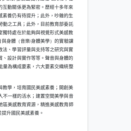
的互動關係更為緊密。歷經十多年來
感素養仍有待提升；此外，吵雜的生
勞動之工具；此外，目前教育部委託
室獨特處在於能夠與視覺形式美感教
音與身體
音樂
身體美學
的實驗課
（
/
）
教法、學習評量與支持等之研究與實
賞、設計與實作等等。聲音與身體的
能量為構成要素，六大要素交織統整
與教學，培育國民美感素養；開創美
入不一樣的活水；建置空間美學與音
地區美感教育資源，精進美感教育師
並提升國民美感素養。