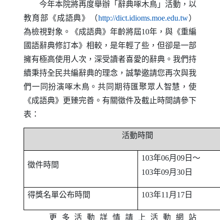
今年本院將再度舉辦「辭典啄木鳥」活動，以
（另開新
教育部《成語典》（
http
://
dict
.
idioms
.
moe
.
edu
.
tw
）
為檢視對象。《成語典》年齡將屆10年，與《重編
國語辭典修訂本》相較，是年輕了些，但卻是一部
擁有極高使用人次，深受讀者喜愛的辭典。我們持
續秉持全民共編辭典的理念，誠摯邀請您再次與我
們一同扮演啄木鳥。共同期待匯聚眾人智慧，使
《成語典》更臻完善。有關徵件及截止時間請參下
表：
活動時間
年
月
日～
103
06
09
徵件時間
年
月
日
103
09
30
得獎名單公布時間
年
月
日
103
11
17
更多活動詳情請上活動網站