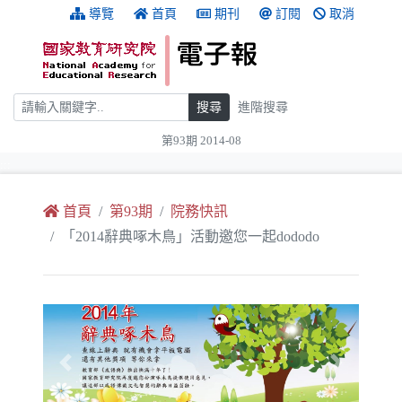
跳到主要內容
:::
導覽
首頁
期刊
訂閱
取消
搜尋
搜尋
進階搜尋
第93期 2014-08
:::
首頁
第93期
院務快訊
「2014辭典啄木鳥」活動邀您一起dododo
Previous
Next