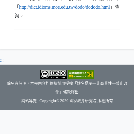
「
」查
（另開新視
http://dict.idioms.moe.edu.tw/dodo/dododo.html
詢。
:::
除另有註明，本報內容均依據創用授權「姓名標示—非商業性—禁止改
作」條款釋出
（另開新視窗）
網站導覽
| Copyright© 2020
國家教育研究院
版權所有