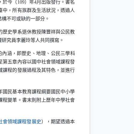
今（109）年4月出版發行。書名
臺中，所有族群及生活狀況，透過人
結構不可或缺的一部分。
的歷史學系退休教授陳豐祥與公民教
理研究員李麗玲等人共同撰寫。
的內涵，即歷史、地理、公民三學科
至第五章內容以國中社會領域課程發
域課程的發展過程及其特色，並進行
年國民基本教育課程綱要國民中小學
課程變革。書末則附上歷年中學社會
（另開新視窗）
社會領域課程發展史
），期望透過本