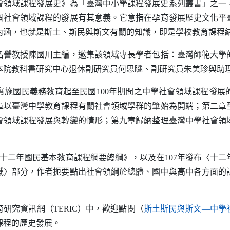
域課程發展史》為「臺灣中小學課程發展史系列叢書」之一，於
個社會領域課程的發展有其意義。它意指在孕育發展歷史文化平
內涵，也就是斯土、斯民與斯文有關的知識，即是學校教育課程
教授陳國川主編，邀集該領域專長學者包括：臺灣師範大學
本院教科書研究中心退休副研究員何思瞇、副研究員朱美珍與助
施國民義務教育起至民國100年期間之中學社會領域課程發展
章以臺灣中學教育課程有關社會領域學群的肇始為開端；第二章
會領域課程發展與轉變的情形；第九章歸納整理臺灣中學社會領
十二年國民基本教育課程綱要總綱》，以及在107年發布〈十二
域〉部分，作者扼要點出社會領綱於總體、國中與高中各方面的
研究資訊網（
TERIC
）中，歡迎點閱（
斯土斯民與斯文—中學
課程的歷史發展。