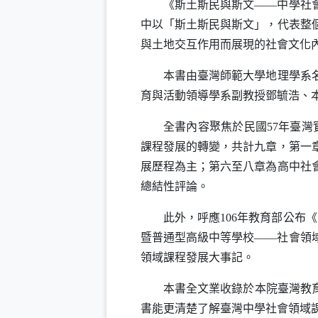
《斯土斯民與斯文——中學社會領
中以「斯土斯民與斯文」，代表整
與土地交互作用而展現的社會文化
本書由臺灣師範大學地理學系名譽
育與活動領導學系副教授鄧毓浩、
全書內容聚焦於民國57年臺灣實
課程發展的轉變，共計九章，第一
展歷程為主；第六至八章為高中社
總結性評論。
此外，呼應106年教育部公布《
暨普通型高級中等學校——社會領
領域課程發展大事記。
本書全文業收錄於本院臺灣教育
書能更清楚了解臺灣中學社會領域