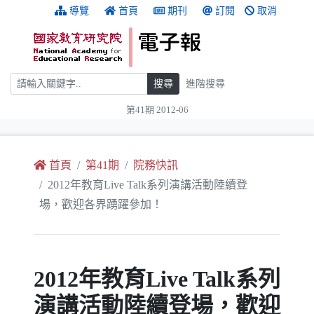
跳到主要內容
:::
導覽
首頁
期刊
訂閱
取消
搜尋
搜尋
進階搜尋
第41期 2012-06
:::
首頁
第41期
院務快訊
2012年教育Live Talk系列演講活動陸續登
場，歡迎各界踴躍參加！
2012年教育Live Talk系列
演講活動陸續登場，歡迎