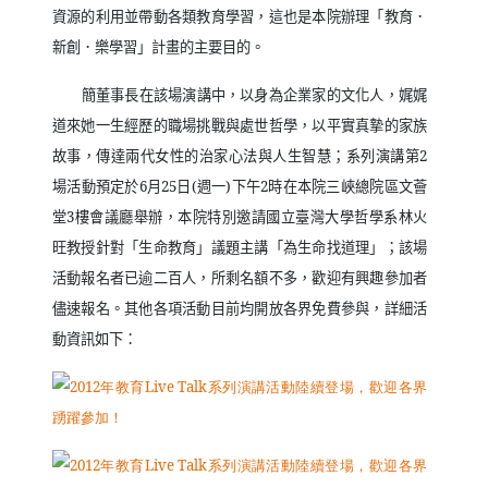
資源的利用並帶動各類教育學習，這也是本院辦理「教育．
新創．樂學習」計畫的主要目的。
簡董事長在該場演講中，以身為企業家的文化人，娓娓
道來她一生經歷的職場挑戰與處世哲學，以平實真摯的家族
故事，傳達兩代女性的治家心法與人生智慧；系列演講第
2
場活動預定於
6
月
25
日
(
週一
)
下午
2
時在本院三峽總院區文薈
堂
3
樓會議廳舉辦，本院特別邀請國立臺灣大學哲學系林火
旺教授針對「生命教育」議題主講「為生命找道理」；該場
活動報名者已逾二百人，所剩名額不多，歡迎有興趣參加者
儘速報名。其他各項活動目前均開放各界免費參與，詳細活
動資訊如下：