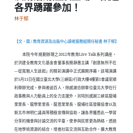
各界踴躍參加！
林于郁
【文、圖
/
教育資源及出版中心讀者服務組簡任秘書 林于郁】
本院今年規劃辦理之
2012
年教育
Live Talk
系列講座，
於洪建全教育文化基金會董事長簡靜惠主講「創意無所不在
—
從寬勉人生談起」的精彩演講中正式展開序幕，該場演講
於
5
月
11
日在國立臺北大學
(
三峽區
)
行政大樓
4
樓第
1
會議室順
利舉辦完成，參與者逾百人，除感謝合辦單位臺北大學在行
政事務與人力動員上的全力支援外，另特別感謝三峽區龍埔
里里長、龍學里里長、龍恩里里長、龍埔社區發展協會以及
新北市林明仁議員等積極宣傳與協助，讓各界獲悉此一學習
分享的機會與討論交流的平臺，使參與民眾更為熱絡，透過
在地學術資源的結合，增進社區交流與互助合作，擴大教育