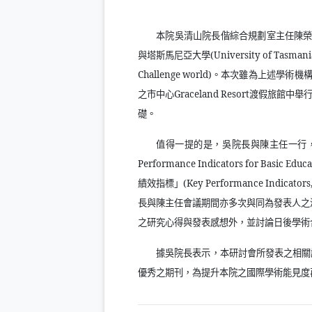
本院吳清山院長偕綜合規劃室主任陳
與塔斯馬尼亞大學
(University of Tasmani
Challenge world)
。本次雖為上述學術機
之市中心
Graceland Resort
渡假旅館中舉
礎。
值得一提的是，吳院長與陳主任一行
Performance Indicators for Basic Educa
績效指標」
(Key Performance Indicators,
長與陳主任會議期間亦多次與同為發表人之
之研究心得與發表感想外，並討論日後學術
據吳院長表示，本研討會所發表之相關
優秀之期刊，為提升本院之國際學術能見度