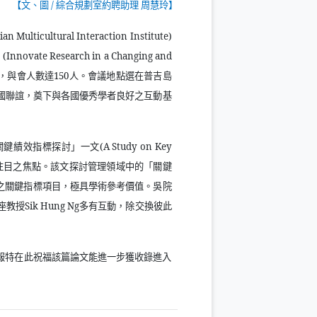
【文、圖
/
綜合規劃室約聘助理 周慧玲】
ian Multicultural Interaction Institute)
」
(Innovate Research in a Changing and
，與會人數達
150
人。會議地點選在普吉島
國聯誼，奠下與各國優秀學者良好之互動基
關鍵績效指標探討」一文
(A Study on Key
注目之焦點。該文探討管理領域中的「關鍵
之關鍵指標項目，極具學術參考價值。吳院
座教授
Sik Hung Ng
多有互動，除交換彼此
報特在此祝福該篇論文能進一步獲收錄進入