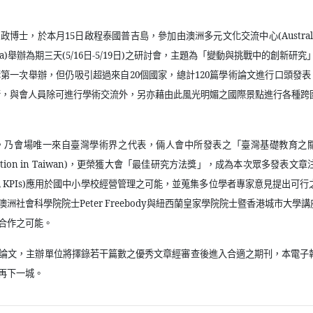
榮政博士，於本月
15
日啟程泰國普吉島，參加由澳洲多元文化交流中心
(Austral
a)
舉辦為期三天
(5/16
日
-5/19
日
)
之研討會，主題為「變動與挑戰中的創新研究
構第一次舉辦，但仍吸引超過來自
20
個國家，總計
120
篇學術論文進行口頭發表
行，與會人員除可進行學術交流外，另亦藉由此風光明媚之國際景點進行各種跨
，乃會場唯一來自臺灣學術界之代表，倆人會中所發表之「臺灣基礎教育之
tion in Taiwan)
，更榮獲大會「最佳研究方法獎」，成為本次眾多發表文章
 KPIs)
應用於國中小學校經營管理之可能，並蒐集多位學者專家意見提出可行
澳洲社會科學院院士
Peter Freebody
與紐西蘭皇家學院院士暨香港城市大學講
合作之可能。
論文，主辦單位將擇錄若干篇數之優秀文章經審查後進入合適之期刊，本電子
再下一城。