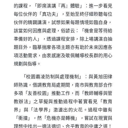
的課程，「即席演講『再』體驗」：進一步看見
每位伙伴的「真功夫」，至始至終仔細聆聽每位
伙伴的精闢講演，試想如果每題情境如臨自身，
該當如何因應與處理，俗諺云：「機會是等待給
準備好的人」，透過課程安排，除上場講演自抽
題目外，臨摹揣摩各項主題亦有助於未來因應各
項活動需求，由衷感謝及敬佩輔導校長群的用心
規劃與指導。
「校園霸凌防制與處理機制」：與黃旭田律
師熟識，借調教育局處期間，南市與教育部合作
多項「友善校園」推動工作，而「教師輔導與管
教辦法」之草擬與推動過程中著實看見「教育
界」與「法學界」激盪出的火花。過程中雖有
「衝撞」，然「危機亦是轉機」，嘗試在現實與
理想中找出一適法適切、合乎教育的中庸之道！