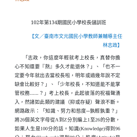
102
年第
134
期國民小學校長儲訓班
【文／臺南市文元國民小學教師兼輔導主任
林志政】
「志政，你這麼年輕就考上校長，真替你擔
心不知還要『熬』多久才能退休？」、「也不一
定要今年就出去當校長啦，明年或過幾年說不定
缺會比較好？」、「少年校長，不知道能不能掌
管校務……？」考上校長，此起彼落的祝福聲湧
入，然諸如此類的建議（抑或存疑）聲浪不斷。
網路啟示：「知識、努力和態度─孰輕孰重？」
將
個英文字母從
到
分別編上
至
的分數，
26
A
Z
1
26
如果人生是
分的話。知識
得到
100
(Knowledge)
96