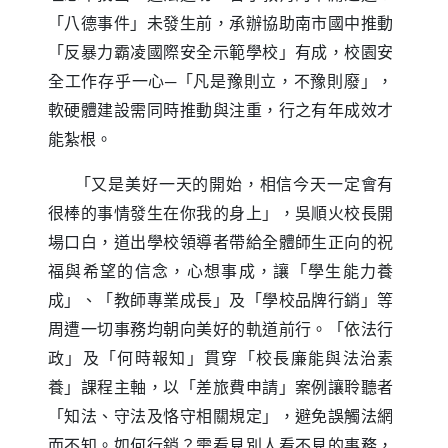
「八德事件」未發生前，承辦協助南市國中推動
「反暴力霸凌國際安全示範學校」有成，校園安
全工作存乎一心─「凡是豫則立，不豫則廢」，
軟硬體建設需同時推動與注重，行之有年成效才
能紮根。
「又是美好一天的開始，相信今天一定會有
很棒的事情發生在你我的身上」，吳順火校長開
場口白，道出學校領導者帶給全體師生正向的祝
福與希望的信念，心想事成，讓「學生能力養
成」、「教師專業成長」及「學校品牌行銷」等
周遭一切事務均朝向美好的軌道前行。「依法行
政」及「何時報知」貫穿「校長廉能與法治素
養」課程主軸，以「差旅費申請」案例讓聆聽者
「知法、守法及恪守相關規定」，避免誤觸法網
而不知。如何行銷？需看見別人看不見的事務，