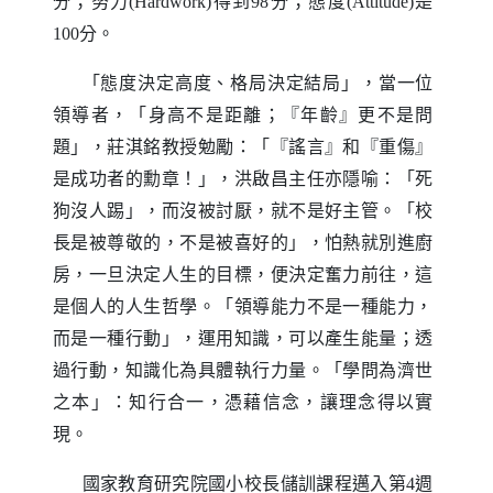
分；努力
得到
分；態度
是
(Hardwork)
98
(Attitude)
分。
100
「態度決定高度、格局決定結局」，當一位
領導者，「身高不是距離；『年齡』更不是問
題」，莊淇銘教授勉勵：「『謠言』和『重傷』
是成功者的勳章！」，洪啟昌主任亦隱喻：「死
狗沒人踢」，而沒被討厭，就不是好主管。「校
長是被尊敬的，不是被喜好的」，怕熱就別進廚
房，一旦決定人生的目標，便決定奮力前往，這
是個人的人生哲學。「領導能力不是一種能力，
而是一種行動」，運用知識，可以產生能量；透
過行動，知識化為具體執行力量。「學問為濟世
之本」：知行合一，憑藉信念，讓理念得以實
現。
國家教育研究院國小校長儲訓課程邁入第
週
4