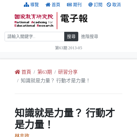
跳到主要內容
:::
導覽
首頁
期刊
訂閱
取消
搜尋
搜尋
進階搜尋
第63期 2013-05
:::
首頁
第63期
研習分享
知識就是力量？ 行動才是力量！
知識就是力量？ 行動才
是力量！
林志政